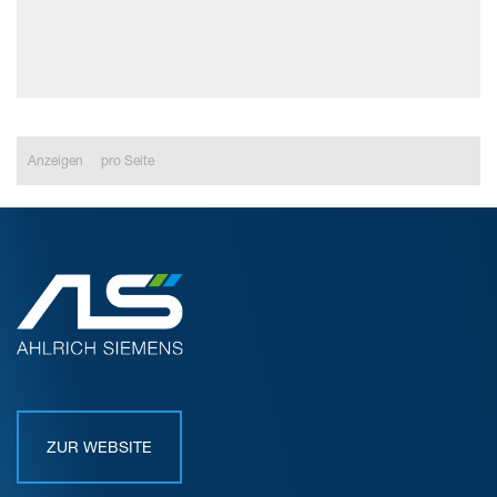
Anzeigen
pro Seite
ZUR WEBSITE