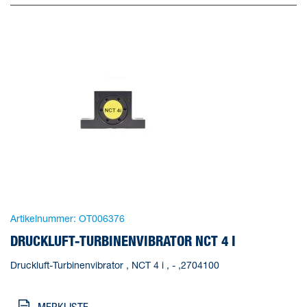
Artikelnummer:
OT006376
DRUCKLUFT-TURBINENVIBRATOR NCT 4 I
Druckluft-Turbinenvibrator , NCT 4 i , - ,2704100