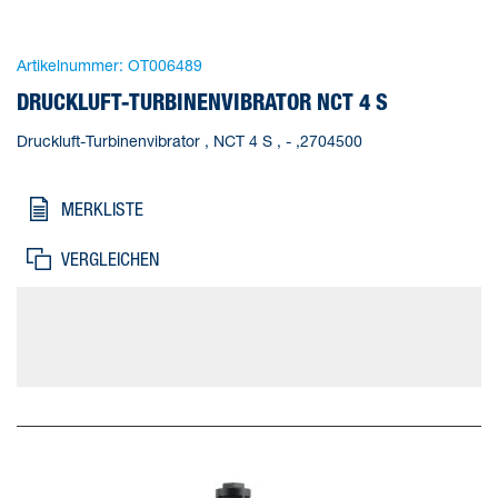
Artikelnummer:
OT006489
DRUCKLUFT-TURBINENVIBRATOR NCT 4 S
Druckluft-Turbinenvibrator , NCT 4 S , - ,2704500
MERKLISTE
VERGLEICHEN