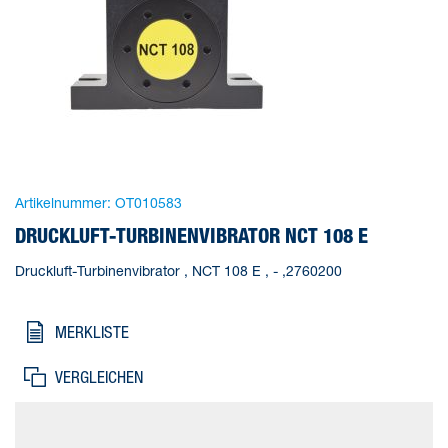
Artikelnummer:
OT010583
DRUCKLUFT-TURBINENVIBRATOR NCT 108 E
Druckluft-Turbinenvibrator , NCT 108 E , - ,2760200
MERKLISTE
VERGLEICHEN