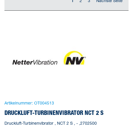
1
2
3
Nächste Seite
Artikelnummer:
OT004513
DRUCKLUFT-TURBINENVIBRATOR NCT 2 S
Druckluft-Turbinenvibrator , NCT 2 S , - ,2702500