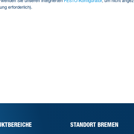
wenden Sie unseren integrierten
FESTO-Konfigurator
, um nicht angez
ng erforderlich).
UKTBEREICHE
STANDORT BREMEN