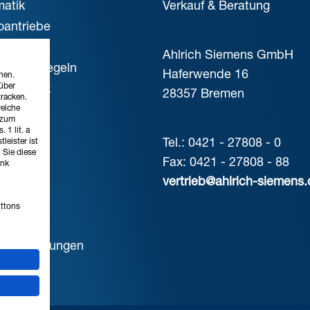
atik
Verkauf & Beratung
oantriebe
nik
Ahlrich Siemens GmbH
rn und Regeln
Haferwende 16
nen.
über
mtechnik
28357 Bremen
tracken.
uft
welche
 zum
 1 lit. a
Tel.: 0421 - 27808 - 0
eister ist
 Sie diese
TLICHES
Fax: 0421 - 27808 - 88
ink
vertrieb@ahlrich-siemens
essum
uttons
schutz
e-Einstellungen