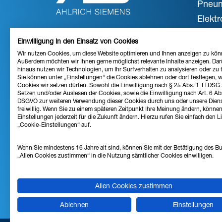
Pneum
Elektr
Mecha
Einwilligung in den Einsatz von Cookies
Steue
Wir nutzen Cookies, um diese Website optimieren und Ihnen anzeigen zu kön
ZUR WEBSITE
Außerdem möchten wir Ihnen gerne möglichst relevante Inhalte anzeigen. Dar
Vakuu
hinaus nutzen wir Technologien, um Ihr Surfverhalten zu analysieren oder zu 
Druckl
Sie können unter „Einstellungen“ die Cookies ablehnen oder dort festlegen, 
Cookies wir setzen dürfen. Sowohl die Einwilligung nach § 25 Abs. 1 TTDSG
Setzen und/oder Auslesen der Cookies, sowie die Einwilligung nach Art. 6 Abs.
DSGVO zur weiteren Verwendung dieser Cookies durch uns oder unsere Dienstl
freiwillig. Wenn Sie zu einem späteren Zeitpunkt Ihre Meinung ändern, können
RECH
Einstellungen jederzeit für die Zukunft ändern. Hierzu rufen Sie einfach den L
„Cookie-Einstellungen“ auf.
Impr
AGB
Wenn Sie mindestens 16 Jahre alt sind, können Sie mit der Betätigung des B
„Allen Cookies zustimmen“ in die Nutzung sämtlicher Cookies einwilligen.
Daten
Cooki
Allen Cookies zustimmen
Ablehnen
Einstellungen