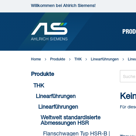
Direkt
Willkommen bei Ahlrich Siemens!
zum
Inhalt
PROD
Home
Produkte
THK
Linearführungen
Line
Produkte
THK
Kein
Linearführungen
Linearführungen
Für dies
Weltweit standardisierte
Abmessungen HSR
Flanschwagen Typ HSR-B |