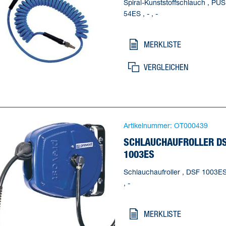
Spiral-Kunststoffschlauch , PUS
54ES , - , -
MERKLISTE
VERGLEICHEN
Artikelnummer:
OT000439
SCHLAUCHAUFROLLER D
1003ES
Schlauchaufroller , DSF 1003ES 
, -
MERKLISTE