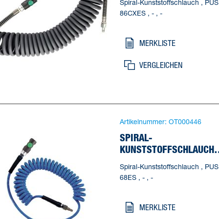
Spiral-Kunststoffschlauch , PUS
86CXES , - , -
MERKLISTE
VERGLEICHEN
Artikelnummer:
OT000446
SPIRAL-
KUNSTSTOFFSCHLAUCH
PUS 68ES
Spiral-Kunststoffschlauch , PUS
68ES , - , -
MERKLISTE