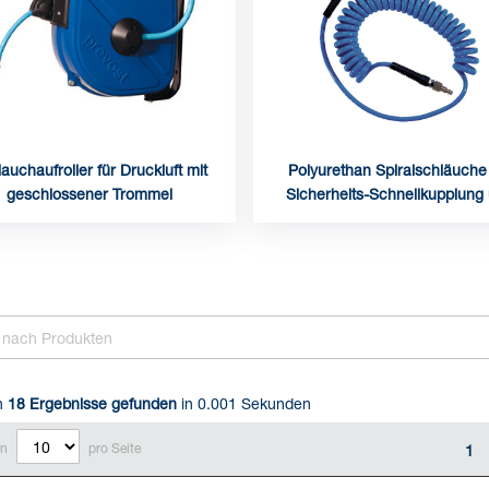
auchaufroller für Druckluft mit
Polyurethan Spiralschläuche
geschlossener Trommel
Sicherheits-Schnellkupplung
Stahlstecknippel
n
18
Ergebnisse gefunden
in 0.001 Sekunden
en
pro Seite
1