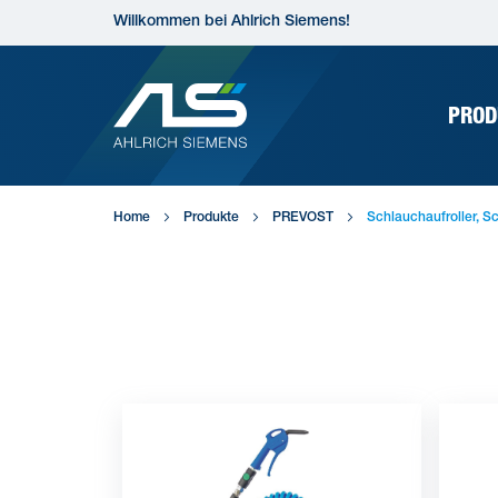
Direkt
Willkommen bei Ahlrich Siemens!
zum
Inhalt
PROD
Home
Produkte
PREVOST
Schlauchaufroller, 