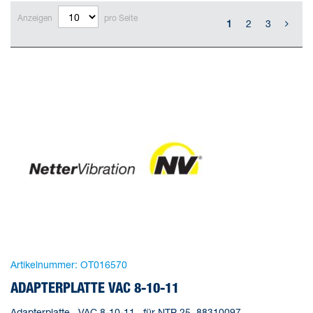
Anzeigen
pro Seite
1
2
3
Artikelnummer:
OT016570
ADAPTERPLATTE VAC 8-10-11
Adapterplatte , VAC 8-10-11 , für NTP 25 ,88310097