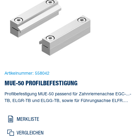
Artikelnummer:
558042
MUE-50 PROFILBEFESTIGUNG
Profilbefestigung MUE-50 passend für Zahnriemenachse EGC-...-
TB, ELGR-TB und ELGG-TB, sowie für Führungsachse ELFR.
Korrosionsbeständigkeitsklasse KBK=1 - niedrige
Korrosionsbeanspruchung, Produktgewicht=20 g,
MERKLISTE
Werkstoffhinweis=RoHS konform
VERGLEICHEN