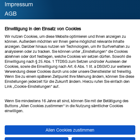
Impressum
AGB
Datenschutz
Einwilligung in den Einsatz von Cookies
Cookie-Einstellungen
Wir nutzen Cookies, um diese Website optimieren und Ihnen anzeigen zu
können. Außerdem möchten wir Ihnen gerne möglichst relevante Inhalte
anzeigen. Darüber hinaus nutzen wir Technologien, um Ihr Surfverhalten zu
analysieren oder zu tracken. Sie können unter „Einstellungen“ die Cookies
STANDORT BREMEN
ablehnen oder dort festlegen, welche Cookies wir setzen dürfen. Sowohl die
Einwilligung nach § 25 Abs. 1 TTDSG zum Setzen und/oder Auslesen der
Verkauf & Beratung
Cookies, sowie die Einwilligung nach Art. 6 Abs. 1 lit. a DSGVO zur weiteren
Verwendung dieser Cookies durch uns oder unsere Dienstleister ist freiwillig.
Wenn Sie zu einem späteren Zeitpunkt Ihre Meinung ändern, können Sie diese
Einstellungen jederzeit für die Zukunft ändern. Hierzu rufen Sie einfach den
Link „Cookie-Einstellungen“ auf.
Ahlrich Siemens GmbH
Haferwende 16
Wenn Sie mindestens 16 Jahre alt sind, können Sie mit der Betätigung des
28357 Bremen
Buttons „Allen Cookies zustimmen“ in die Nutzung sämtlicher Cookies
einwilligen.
Tel.: 0421 - 27808 - 0
Allen Cookies zustimmen
Fax: 0421 - 27808 - 88