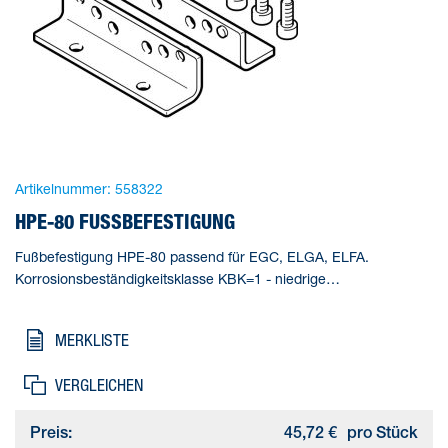
Artikelnummer:
558322
HPE-80 FUSSBEFESTIGUNG
Fußbefestigung HPE-80 passend für EGC, ELGA, ELFA.
Korrosionsbeständigkeitsklasse KBK=1 - niedrige
Korrosionsbeanspruchung, Produktgewicht=150 g,
Werkstoffhinweis=RoHS konform
MERKLISTE
VERGLEICHEN
Preis:
45,72 €
pro Stück