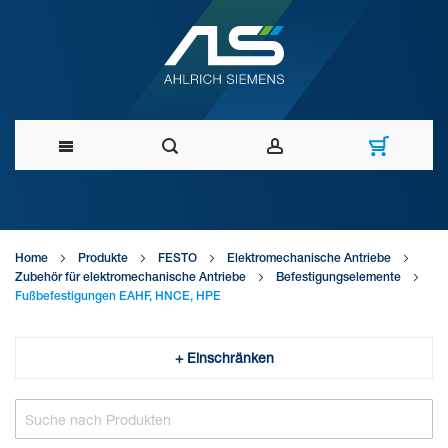
Direkt
zum
Home
Produkte
FESTO
Elektromechanische Antriebe
Inhalt
Zubehör für elektromechanische Antriebe
Befestigungselemente
Fußbefestigungen EAHF, HNCE, HPE
+ Einschränken