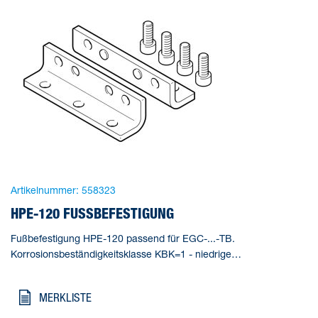
Artikelnummer:
558323
HPE-120 FUSSBEFESTIGUNG
Fußbefestigung HPE-120 passend für EGC-...-TB.
Korrosionsbeständigkeitsklasse KBK=1 - niedrige
Korrosionsbeanspruchung, Produktgewicht=578 g,
Werkstoffhinweis=RoHS konform
MERKLISTE