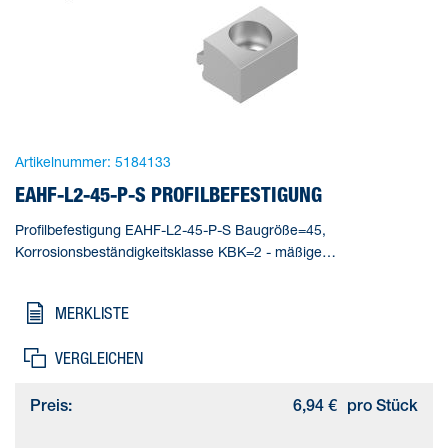
Artikelnummer:
5184133
EAHF-L2-45-P-S PROFILBEFESTIGUNG
Profilbefestigung EAHF-L2-45-P-S Baugröße=45,
Korrosionsbeständigkeitsklasse KBK=2 - mäßige
Korrosionsbeanspruchung, Produktgewicht=6 g,
Werkstoffhinweis=RoHS konform, Werkstoff Platte=Alu-
MERKLISTE
Knetlegierung, eloxiert
VERGLEICHEN
Preis:
6,94 €
pro Stück