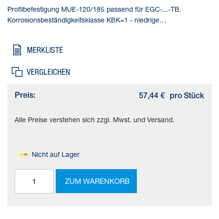
Profilbefestigung MUE-120/185 passend für EGC-...-TB.
Korrosionsbeständigkeitsklasse KBK=1 - niedrige
Korrosionsbeanspruchung, Produktgewicht=290 g,
Werkstoffhinweis=RoHS konform
MERKLISTE
VERGLEICHEN
Preis:
57,44 €
pro Stück
Alle Preise verstehen sich zzgl. Mwst. und Versand.
Nicht auf Lager
ZUM WARENKORB