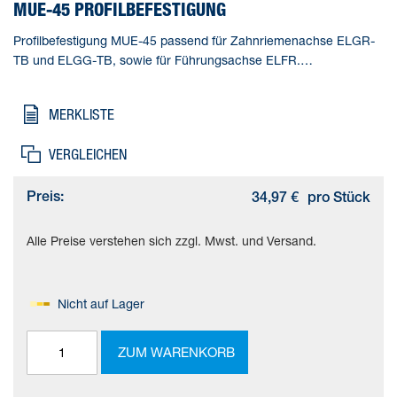
MUE-45 PROFILBEFESTIGUNG
Profilbefestigung MUE-45 passend für Zahnriemenachse ELGR-
TB und ELGG-TB, sowie für Führungsachse ELFR.
Korrosionsbeständigkeitsklasse KBK=1 - niedrige
Korrosionsbeanspruchung, Produktgewicht=32 g,
MERKLISTE
Werkstoffhinweis=RoHS konform
VERGLEICHEN
Preis:
34,97 €
pro Stück
Alle Preise verstehen sich zzgl. Mwst. und Versand.
Nicht auf Lager
ZUM WARENKORB