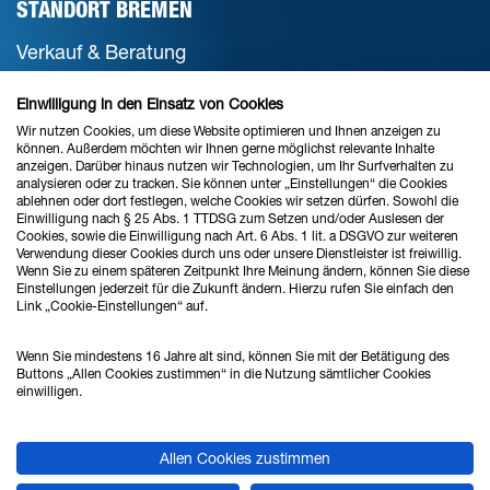
STANDORT BREMEN
Verkauf & Beratung
Einwilligung in den Einsatz von Cookies
Ahlrich Siemens GmbH
Wir nutzen Cookies, um diese Website optimieren und Ihnen anzeigen zu
können. Außerdem möchten wir Ihnen gerne möglichst relevante Inhalte
Haferwende 16
anzeigen. Darüber hinaus nutzen wir Technologien, um Ihr Surfverhalten zu
analysieren oder zu tracken. Sie können unter „Einstellungen“ die Cookies
28357 Bremen
ablehnen oder dort festlegen, welche Cookies wir setzen dürfen. Sowohl die
Einwilligung nach § 25 Abs. 1 TTDSG zum Setzen und/oder Auslesen der
Cookies, sowie die Einwilligung nach Art. 6 Abs. 1 lit. a DSGVO zur weiteren
Verwendung dieser Cookies durch uns oder unsere Dienstleister ist freiwillig.
Tel.: 0421 - 27808 - 0
Wenn Sie zu einem späteren Zeitpunkt Ihre Meinung ändern, können Sie diese
Einstellungen jederzeit für die Zukunft ändern. Hierzu rufen Sie einfach den
Fax: 0421 - 27808 - 88
Link „Cookie-Einstellungen“ auf.
vertrieb@ahlrich-siemens.de
Wenn Sie mindestens 16 Jahre alt sind, können Sie mit der Betätigung des
Buttons „Allen Cookies zustimmen“ in die Nutzung sämtlicher Cookies
einwilligen.
STANDORT HANNOVER
Verkauf & Beratung
Allen Cookies zustimmen