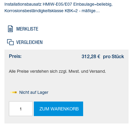
Installationsbausatz HMIW-E05/E07 Einbaulage=beliebig,
Korrosionsbeständigkeitsklasse KBK=2 - mäßige
Korrosionsbeanspruchung, Produktgewicht=900 g,
Werkstoffhinweis=(* Kupfer- und PTFE-frei, * RoHS konform),
MERKLISTE
Werkstoff Adapter=(* Aluminium-Knetlegierung, * eloxiert)
VERGLEICHEN
Preis:
312,28 €
pro Stück
Alle Preise verstehen sich zzgl. Mwst. und Versand.
Nicht auf Lager
ZUM WARENKORB