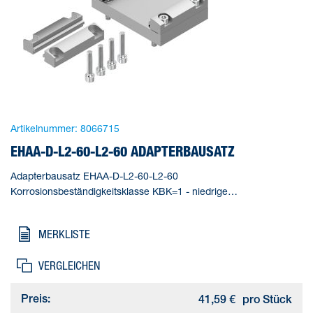
Artikelnummer:
8066715
EHAA-D-L2-60-L2-60 ADAPTERBAUSATZ
Adapterbausatz EHAA-D-L2-60-L2-60
Korrosionsbeständigkeitsklasse KBK=1 - niedrige
Korrosionsbeanspruchung, Umgebungstemperatur=-20 - 80 °C,
Produktgewicht=205 g, Werkstoffhinweis=RoHS konform
MERKLISTE
VERGLEICHEN
Preis:
41,59 €
pro Stück