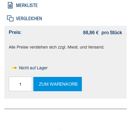
Werkstoffhinweis=(* Kupfer- und PTFE-frei, * RoHS konform),
MERKLISTE
Werkstoff Adapter=(* Aluminium-Knetlegierung, * eloxiert)
VERGLEICHEN
Preis:
88,86 €
pro Stück
Alle Preise verstehen sich zzgl. Mwst. und Versand.
Nicht auf Lager
ZUM WARENKORB