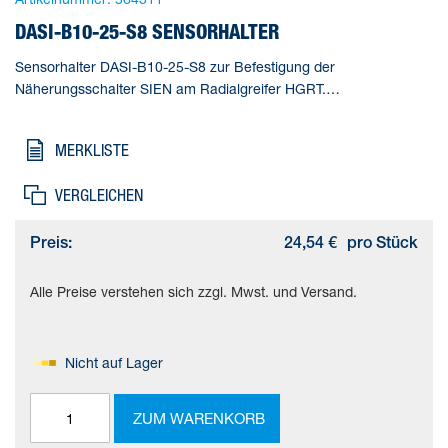
DASI-B10-25-S8 SENSORHALTER
Sensorhalter DASI-B10-25-S8 zur Befestigung der
Näherungsschalter SIEN am Radialgreifer HGRT.
Einbaulage=beliebig, Korrosionsbeständigkeitsklasse KBK=2 -
mäßige Korrosionsbeanspruchung, Anziehdrehmoment=1,2 Nm,
MERKLISTE
Werkstoffhinweis=RoHS konform
VERGLEICHEN
Preis:
24,54 €
pro Stück
Alle Preise verstehen sich zzgl. Mwst. und Versand.
Nicht auf Lager
ZUM WARENKORB