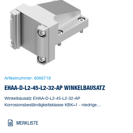
Artikelnummer:
8066718
EHAA-D-L2-45-L2-32-AP WINKELBAUSATZ
Winkelbausatz EHAA-D-L2-45-L2-32-AP
Korrosionsbeständigkeitsklasse KBK=1 - niedrige
Korrosionsbeanspruchung, Umgebungstemperatur=-20 - 80 °C,
Produktgewicht=222 g, Werkstoffhinweis=RoHS konform
MERKLISTE