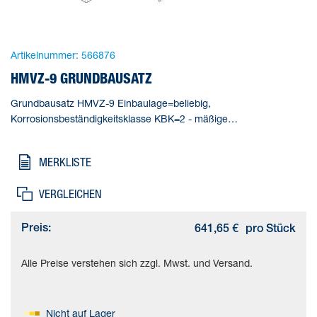
Artikelnummer:
566876
HMVZ-9 GRUNDBAUSATZ
Grundbausatz HMVZ-9 Einbaulage=beliebig,
Korrosionsbeständigkeitsklasse KBK=2 - mäßige
Korrosionsbeanspruchung, Produktgewicht=6900 g,
Werkstoffhinweis=(* Kupfer- und PTFE-frei, * RoHS konform),
MERKLISTE
Werkstoff Adapter=(* Aluminium-Knetlegierung, * eloxiert)
VERGLEICHEN
Preis:
641,65 €
pro Stück
Alle Preise verstehen sich zzgl. Mwst. und Versand.
Nicht auf Lager