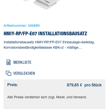
Artikelnummer:
566889
HMIY-RP/FP-E07 INSTALLATIONSBAUSATZ
Installationsbausatz HMIY-RP/FP-E07 Einbaulage=beliebig,
Korrosionsbeständigkeitsklasse KBK=2 - mäßige
Korrosionsbeanspruchung, Produktgewicht=3450 g,
Werkstoffhinweis=(* Kupfer- und PTFE-frei, * RoHS konform),
MERKLISTE
Werkstoff Adapter=(* Aluminium-Knetlegierung, * eloxiert)
VERGLEICHEN
Preis:
879,65 €
pro Stück
Alle Preise verstehen sich zzgl. Mwst. und Versand.