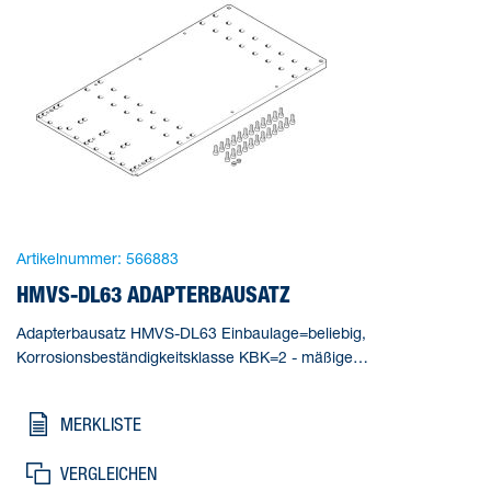
Artikelnummer:
566883
HMVS-DL63 ADAPTERBAUSATZ
Adapterbausatz HMVS-DL63 Einbaulage=beliebig,
Korrosionsbeständigkeitsklasse KBK=2 - mäßige
Korrosionsbeanspruchung, Produktgewicht=7100 g,
Werkstoffhinweis=(* Kupfer- und PTFE-frei, * RoHS konform),
MERKLISTE
Werkstoff Adapter=(* Aluminium-Knetlegierung, * eloxiert)
VERGLEICHEN