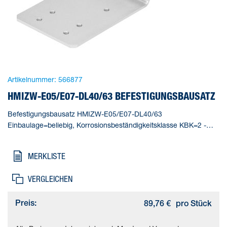
Artikelnummer:
566877
HMIZW-E05/E07-DL40/63 BEFESTIGUNGSBAUSATZ
Befestigungsbausatz HMIZW-E05/E07-DL40/63
Einbaulage=beliebig, Korrosionsbeständigkeitsklasse KBK=2 -
mäßige Korrosionsbeanspruchung, Produktgewicht=400 g,
Werkstoffhinweis=(* Kupfer- und PTFE-frei, * RoHS konform),
MERKLISTE
Werkstoff Adapter=(* Aluminium-Knetlegierung, * eloxiert)
VERGLEICHEN
Preis:
89,76 €
pro Stück