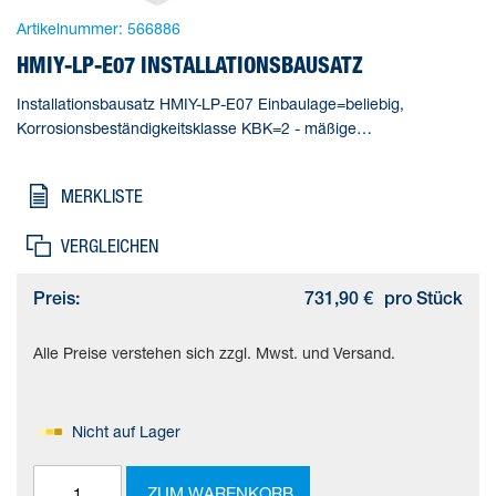
Artikelnummer:
566886
HMIY-LP-E07 INSTALLATIONSBAUSATZ
Installationsbausatz HMIY-LP-E07 Einbaulage=beliebig,
Korrosionsbeständigkeitsklasse KBK=2 - mäßige
Korrosionsbeanspruchung, Produktgewicht=1950 g,
Werkstoffhinweis=(* Kupfer- und PTFE-frei, * RoHS konform),
MERKLISTE
Werkstoff Adapter=(* Aluminium-Knetlegierung, * eloxiert)
VERGLEICHEN
Preis:
731,90 €
pro Stück
Alle Preise verstehen sich zzgl. Mwst. und Versand.
Nicht auf Lager
ZUM WARENKORB