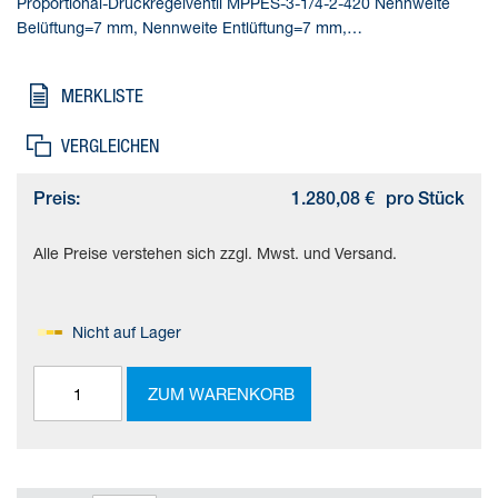
Proportional-Druckregelventil MPPES-3-1/4-2-420 Nennweite
Belüftung=7 mm, Nennweite Entlüftung=7 mm,
Betätigungsart=elektrisch, Dichtprinzip=weich,
Einbaulage=beliebig
MERKLISTE
VERGLEICHEN
Preis:
1.280,08 €
pro Stück
Alle Preise verstehen sich zzgl. Mwst. und Versand.
Nicht auf Lager
ZUM WARENKORB