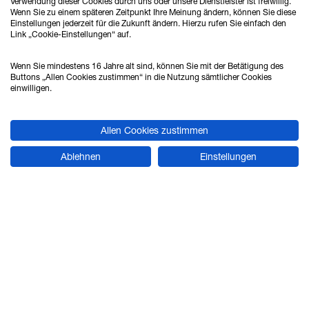
Verwendung dieser Cookies durch uns oder unsere Dienstleister ist freiwillig.
Wenn Sie zu einem späteren Zeitpunkt Ihre Meinung ändern, können Sie diese
Einstellungen jederzeit für die Zukunft ändern. Hierzu rufen Sie einfach den
Link „Cookie-Einstellungen“ auf.
Ahlrich Siemens GmbH
Haferwende 16
Wenn Sie mindestens 16 Jahre alt sind, können Sie mit der Betätigung des
28357 Bremen
Buttons „Allen Cookies zustimmen“ in die Nutzung sämtlicher Cookies
einwilligen.
Tel.: 0421 - 27808 - 0
Allen Cookies zustimmen
Fax: 0421 - 27808 - 88
Ablehnen
Einstellungen
vertrieb@ahlrich-siemens.de
STANDORT HANNOVER
Verkauf & Beratung
Ahlrich Siemens GmbH
Hans-Böckler-Straße 24