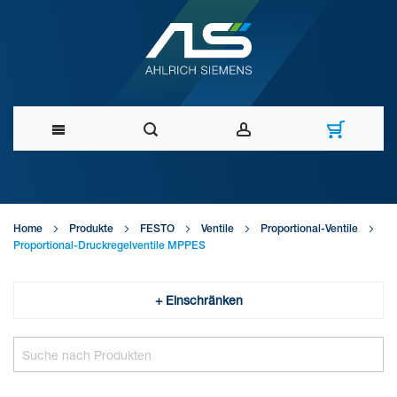
Direkt
zum
Home
Produkte
FESTO
Ventile
Proportional-Ventile
Inhalt
Proportional-Druckregelventile MPPES
+ Einschränken