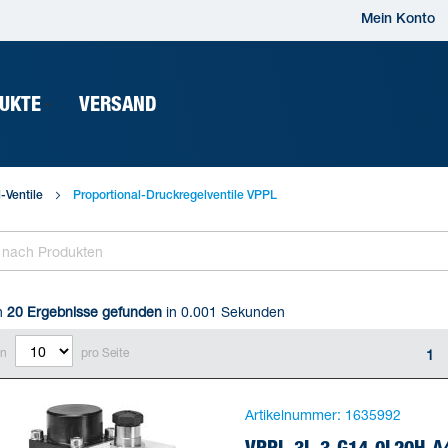
Mein Konto
UKTE
VERSAND
-Ventile
Proportional-Druckregelventile VPPL
n
20
Ergebnisse gefunden
in 0.001 Sekunden
en
pro Seite
1
Artikelnummer:
1635992
VPPL-3L-3-G14-0L20H-A