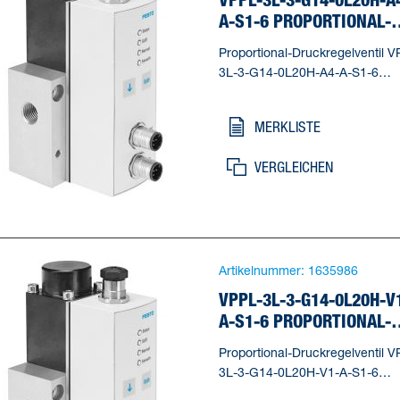
A-S1-6 PROPORTIONAL-
DRUCKREGELVENTIL
Proportional-Druckregelventil V
3L-3-G14-0L20H-A4-A-S1-6
Nennweite Belüftung=2,5 mm,
Nennweite Entlüftung=2,5 mm,
MERKLISTE
Betätigungsart=elektrisch,
Dichtprinzip=weich, Einbaulage
VERGLEICHEN
beliebig, * vorzugsweise stehen
Artikelnummer:
1635986
VPPL-3L-3-G14-0L20H-V
A-S1-6 PROPORTIONAL-
DRUCKREGELVENTIL
Proportional-Druckregelventil V
3L-3-G14-0L20H-V1-A-S1-6
Nennweite Belüftung=2,5 mm,