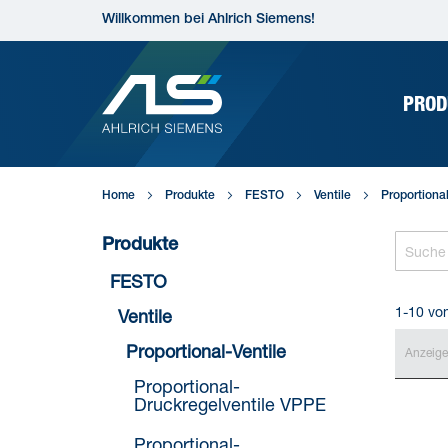
Direkt
Willkommen bei Ahlrich Siemens!
zum
Inhalt
PROD
Home
Produkte
FESTO
Ventile
Proportional
Produkte
FESTO
1-10 vo
Ventile
Proportional-Ventile
Anzeig
Proportional-
Druckregelventile VPPE
Proportional-