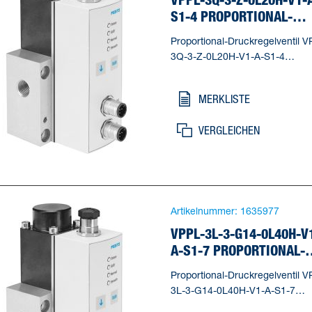
S1-4 PROPORTIONAL-
DRUCKREGELVENTIL
Proportional-Druckregelventil V
3Q-3-Z-0L20H-V1-A-S1-4
Nennweite Belüftung=2,5 mm,
Nennweite Entlüftung=2,5 mm,
MERKLISTE
Betätigungsart=elektrisch,
Dichtprinzip=weich, Einbaulage
VERGLEICHEN
beliebig, * vorzugsweise stehen
Artikelnummer:
1635977
VPPL-3L-3-G14-0L40H-V
A-S1-7 PROPORTIONAL-
DRUCKREGELVENTIL
Proportional-Druckregelventil V
3L-3-G14-0L40H-V1-A-S1-7
Nennweite Belüftung=2,5 mm,