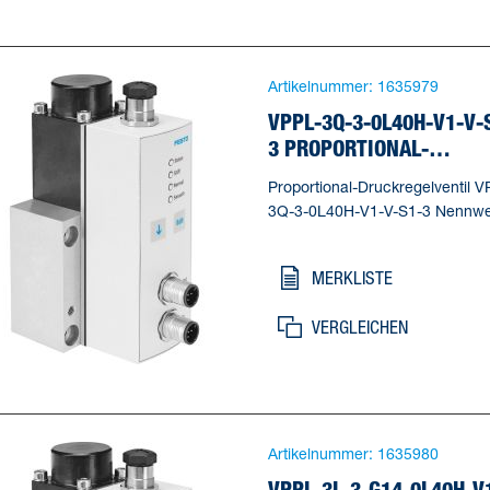
Artikelnummer:
1635979
VPPL-3Q-3-0L40H-V1-V-
3 PROPORTIONAL-
DRUCKREGELVENTIL
Proportional-Druckregelventil V
3Q-3-0L40H-V1-V-S1-3 Nennwe
Belüftung=2,5 mm, Nennweite
Entlüftung=2,5 mm,
MERKLISTE
Betätigungsart=elektrisch,
Dichtprinzip=weich, Einbaulage
VERGLEICHEN
beliebig, * vorzugsweise stehen
Artikelnummer:
1635980
VPPL-3L-3-G14-0L40H-V