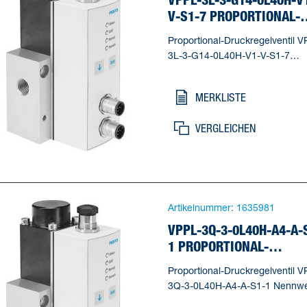
V-S1-7 PROPORTIONAL-
DRUCKREGELVENTIL
Proportional-Druckregelventil V
3L-3-G14-0L40H-V1-V-S1-7
Nennweite Belüftung=2,5 mm,
Nennweite Entlüftung=2,5 mm,
MERKLISTE
Betätigungsart=elektrisch,
Dichtprinzip=weich, Einbaulage
VERGLEICHEN
beliebig, * vorzugsweise stehen
Artikelnummer:
1635981
VPPL-3Q-3-0L40H-A4-A-
1 PROPORTIONAL-
DRUCKREGELVENTIL
Proportional-Druckregelventil V
3Q-3-0L40H-A4-A-S1-1 Nennwe
Belüftung=2,5 mm, Nennweite