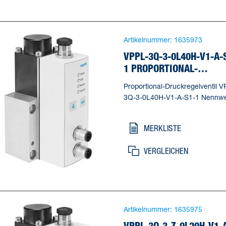
Artikelnummer:
1635973
VPPL-3Q-3-0L40H-V1-A-
1 PROPORTIONAL-
DRUCKREGELVENTIL
Proportional-Druckregelventil V
3Q-3-0L40H-V1-A-S1-1 Nennwe
Belüftung=2,5 mm, Nennweite
Entlüftung=2,5 mm,
MERKLISTE
Betätigungsart=elektrisch,
Dichtprinzip=weich, Einbaulage
VERGLEICHEN
beliebig, * vorzugsweise stehen
Artikelnummer:
1635975
VPPL-3Q-3-Z-0L20H-V1-