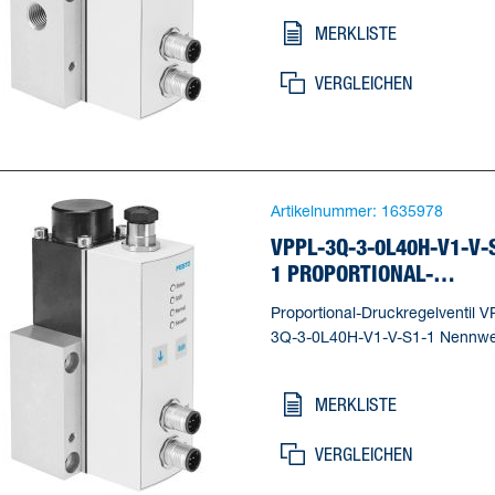
Nennweite Entlüftung=2,5 mm,
MERKLISTE
Betätigungsart=elektrisch,
Dichtprinzip=weich, Einbaulage
VERGLEICHEN
beliebig, * vorzugsweise stehen
Artikelnummer:
1635978
VPPL-3Q-3-0L40H-V1-V-
1 PROPORTIONAL-
DRUCKREGELVENTIL
Proportional-Druckregelventil V
3Q-3-0L40H-V1-V-S1-1 Nennwe
Belüftung=2,5 mm, Nennweite
Entlüftung=2,5 mm,
MERKLISTE
Betätigungsart=elektrisch,
Dichtprinzip=weich, Einbaulage
VERGLEICHEN
beliebig, * vorzugsweise stehen