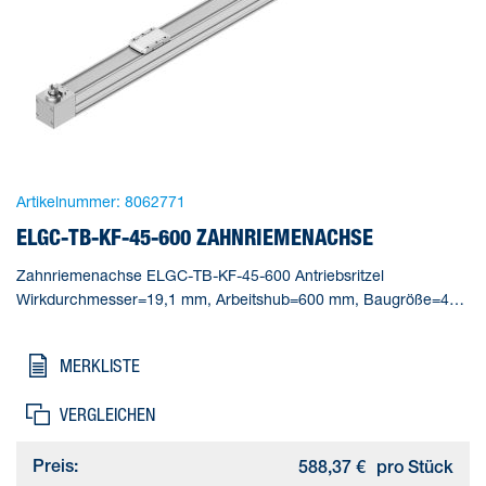
Artikelnummer:
8062771
ELGC-TB-KF-45-600 ZAHNRIEMENACHSE
Zahnriemenachse ELGC-TB-KF-45-600 Antriebsritzel
Wirkdurchmesser=19,1 mm, Arbeitshub=600 mm, Baugröße=45,
Hubreserve=0 mm, Zahnriemen-Dehnung=0,187 %
MERKLISTE
VERGLEICHEN
Preis:
588,37 €
pro Stück