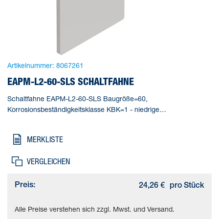
Artikelnummer:
8067261
EAPM-L2-60-SLS SCHALTFAHNE
Schaltfahne EAPM-L2-60-SLS Baugröße=60,
Korrosionsbeständigkeitsklasse KBK=1 - niedrige
Korrosionsbeanspruchung, Umgebungstemperatur=-20 - 80 °C,
Produktgewicht=27 g, Werkstoffhinweis=RoHS konform
MERKLISTE
VERGLEICHEN
Preis:
24,26 €
pro Stück
Alle Preise verstehen sich zzgl. Mwst. und Versand.