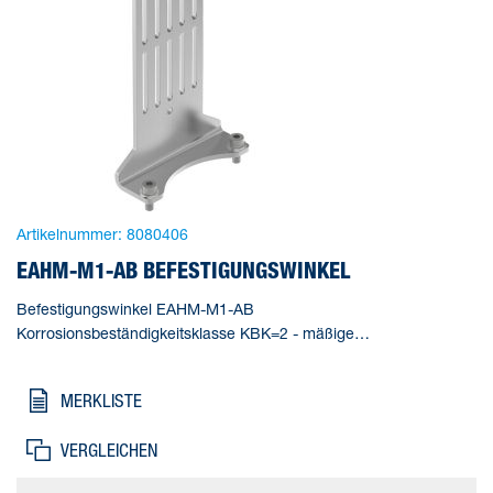
Artikelnummer:
8080406
EAHM-M1-AB BEFESTIGUNGSWINKEL
Befestigungswinkel EAHM-M1-AB
Korrosionsbeständigkeitsklasse KBK=2 - mäßige
Korrosionsbeanspruchung, Produktgewicht=106 g,
Werkstoffhinweis=RoHS konform, Werkstoff
MERKLISTE
Befestigungswinkel=hochlegierter Stahl rostfrei
VERGLEICHEN