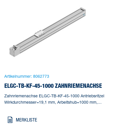
Artikelnummer:
8062773
ELGC-TB-KF-45-1000 ZAHNRIEMENACHSE
Zahnriemenachse ELGC-TB-KF-45-1000 Antriebsritzel
Wirkdurchmesser=19,1 mm, Arbeitshub=1000 mm,
Baugröße=45, Hubreserve=0 mm, Zahnriemen-Dehnung=0,187
%
MERKLISTE