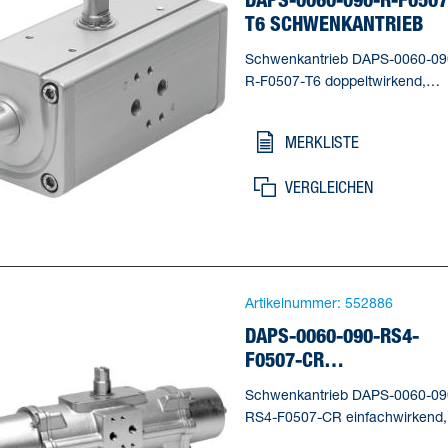
T6 SCHWENKANTRIEB
Schwenkantrieb DAPS-0060-09
R-F0507-T6 doppeltwirkend,
Luftanschluss nach VDI / VDE
3845-Namurventile direkt
MERKLISTE
anflanschbar, Tieftemperatur
Ausführung. Baugröße
VERGLEICHEN
Stellantrieb=0060, Flanschbohrb
(* F05, * F07), Schwenkwinkel=
deg, Verstellbereich Endlage be
0°=-1 - 9 deg, Wellenanschluss
Tiefe=16,5 mm
Artikelnummer:
552886
DAPS-0060-090-RS4-
F0507-CR
SCHWENKANTRIEB
Schwenkantrieb DAPS-0060-09
RS4-F0507-CR einfachwirkend,
Luftanschluss nach VDI / VDE