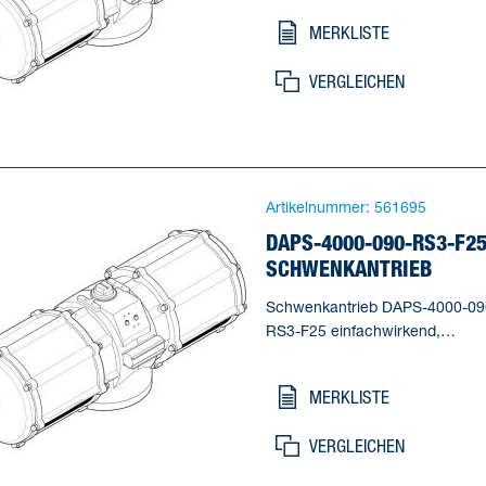
anflanschbar. Baugröße
MERKLISTE
Stellantrieb=4000,
Flanschbohrbild=F25,
VERGLEICHEN
Schwenkwinkel=90 deg,
Verstellbereich Endlage bei 0°=-
5 deg, Verstellbereich Endlage 
90°=85 - 95 deg
Artikelnummer:
561695
DAPS-4000-090-RS3-F2
SCHWENKANTRIEB
Schwenkantrieb DAPS-4000-09
RS3-F25 einfachwirkend,
Namurventile nicht direkt
anflanschbar. Baugröße
MERKLISTE
Stellantrieb=4000,
Flanschbohrbild=F25,
VERGLEICHEN
Schwenkwinkel=90 deg,
Verstellbereich Endlage bei 0°=-