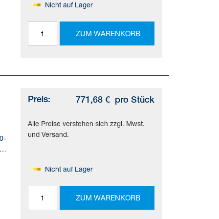
Nicht auf Lager
ung.
ZUM WARENKORB
,
SO
Preis:
771,68 €
pro Stück
Alle Preise verstehen sich zzgl. Mwst.
und Versand.
0-
Nicht auf Lager
ung.
ZUM WARENKORB