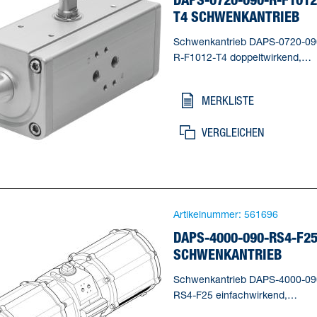
T4 SCHWENKANTRIEB
Schwenkantrieb DAPS-0720-09
R-F1012-T4 doppeltwirkend,
Luftanschluss nach VDI / VDE
3845-Namurventile direkt
MERKLISTE
anflanschbar, Hochtemperatur
Ausführung. Baugröße
VERGLEICHEN
Stellantrieb=0720, Flanschbohrb
(* F10, * F12), Schwenkwinkel=
deg, Verstellbereich Endlage be
0°=-1 - 9 deg, Wellenanschluss
Tiefe=29,5 mm
Artikelnummer:
561696
DAPS-4000-090-RS4-F2
SCHWENKANTRIEB
Schwenkantrieb DAPS-4000-09
RS4-F25 einfachwirkend,
Namurventile nicht direkt