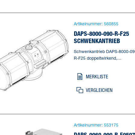
5 deg, Verstellbereich Endlage 
90°=85 - 95 deg
Artikelnummer:
560855
DAPS-8000-090-R-F25
SCHWENKANTRIEB
Schwenkantrieb DAPS-8000-09
R-F25 doppeltwirkend,
Namurventile nicht direkt
anflanschbar. Baugröße
MERKLISTE
Stellantrieb=8000,
Flanschbohrbild=F25,
VERGLEICHEN
Schwenkwinkel=90 deg,
Verstellbereich Endlage bei 0°=-
5 deg, Verstellbereich Endlage 
90°=85 - 95 deg
Artikelnummer:
553175
DAPS-0060-090-R-F0507