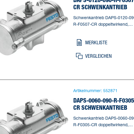
CR SCHWENKANTRIEB
Schwenkantrieb DAPS-0120-09
R-F0507-CR doppeltwirkend,
Luftanschluss nach VDI / VDE
3845-Namurventile direkt
MERKLISTE
anflanschbar, Edelstahl Ausführ
Baugröße Stellantrieb=0120,
VERGLEICHEN
Flanschbohrbild=(* F05, * F07),
Schwenkwinkel=90 deg,
Wellenanschluss Tiefe=16,3 mm
Norm Anschluss zur Armatur=I
5211
Artikelnummer:
552871
DAPS-0060-090-R-F0305
CR SCHWENKANTRIEB
Schwenkantrieb DAPS-0060-09
R-F0305-CR doppeltwirkend,
Luftanschluss nach VDI / VDE