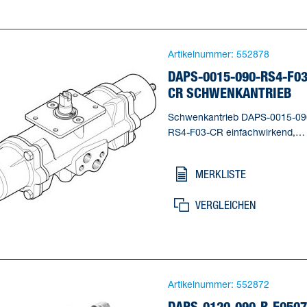
Wellenanschluss Tiefe=12,1 mm
Norm Anschluss zur Armatur=I
5211
Artikelnummer:
552878
DAPS-0015-090-RS4-F03
CR SCHWENKANTRIEB
Schwenkantrieb DAPS-0015-09
RS4-F03-CR einfachwirkend,
Luftanschluss nach VDI / VDE
3845-Namurventile direkt
MERKLISTE
anflanschbar, Edelstahl Ausführ
Baugröße Stellantrieb=0015,
VERGLEICHEN
Flanschbohrbild=F03,
Schwenkwinkel=90 deg,
Wellenanschluss Tiefe=10,2 mm
Dämpfung=keine Dämpfung
Artikelnummer:
552872
DAPS-0120-090-R-F0507