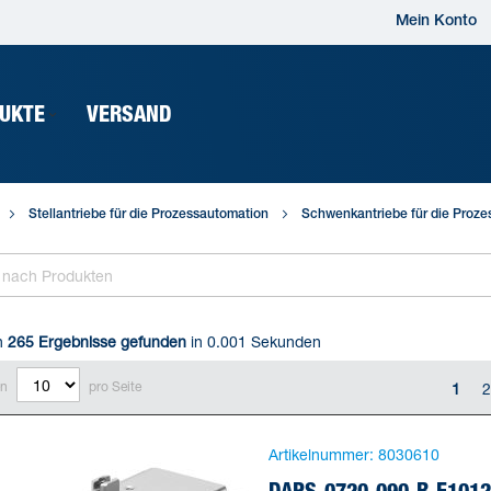
Mein Konto
UKTE
VERSAND
Stellantriebe für die Prozessautomation
Schwenkantriebe für die Proz
n
265
Ergebnisse gefunden
in 0.001 Sekunden
en
pro Seite
1
2
Artikelnummer:
8030610
DAPS-0720-090-R-F1012