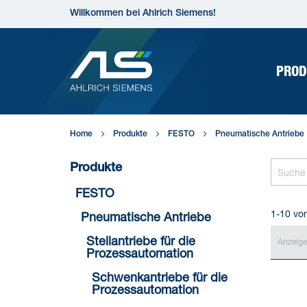
Direkt
Willkommen bei Ahlrich Siemens!
zum
Inhalt
PROD
Home
Produkte
FESTO
Pneumatische Antriebe
Produkte
FESTO
1-10 vo
Pneumatische Antriebe
Stellantriebe für die
Anzeig
Prozessautomation
Schwenkantriebe für die
Prozessautomation