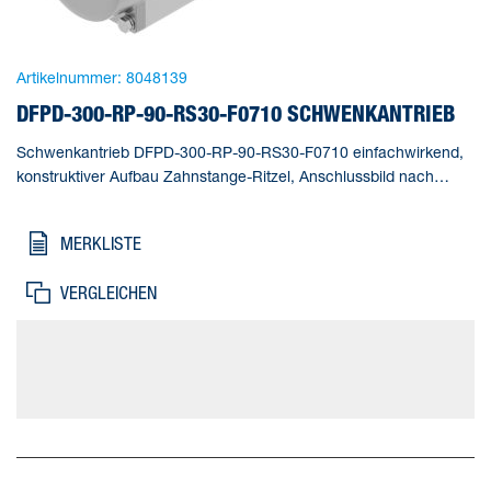
Artikelnummer:
8048139
DFPD-300-RP-90-RS30-F0710 SCHWENKANTRIEB
Schwenkantrieb DFPD-300-RP-90-RS30-F0710 einfachwirkend,
konstruktiver Aufbau Zahnstange-Ritzel, Anschlussbild nach
NAMUR VDI/VDE 3845 zur Montage von Magnetventilen,
Stellungsrückmeldern und Stellungsreglern, Normanschluss zur
MERKLISTE
Armatur ISO 5211. Baugröße Stellantrieb=300,
Flanschbohrbild=F0710, Schwenkwinkel=90 deg, Verstellbereich
VERGLEICHEN
Endlage bei 0°=-5 - 5 deg, Verstellbereich Endlage bei 90°=-5 - 5
deg