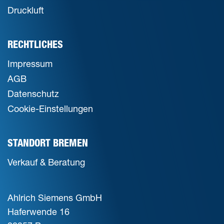
Druckluft
RECHTLICHES
Impressum
AGB
Datenschutz
Cookie-Einstellungen
STANDORT BREMEN
Verkauf & Beratung
Ahlrich Siemens GmbH
Haferwende 16