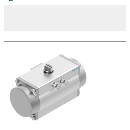
Endlage bei 0°=-5 - 5 deg, Verstellbereich Endlage bei 90°=-5 - 5
deg