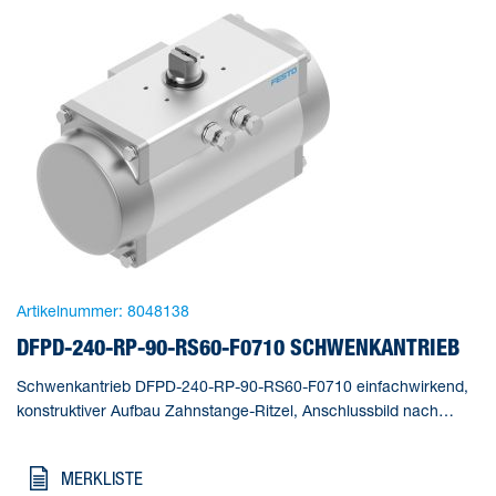
Artikelnummer:
8048138
DFPD-240-RP-90-RS60-F0710 SCHWENKANTRIEB
Schwenkantrieb DFPD-240-RP-90-RS60-F0710 einfachwirkend,
konstruktiver Aufbau Zahnstange-Ritzel, Anschlussbild nach
NAMUR VDI/VDE 3845 zur Montage von Magnetventilen,
Stellungsrückmeldern und Stellungsreglern, Normanschluss zur
MERKLISTE
Armatur ISO 5211. Baugröße Stellantrieb=240,