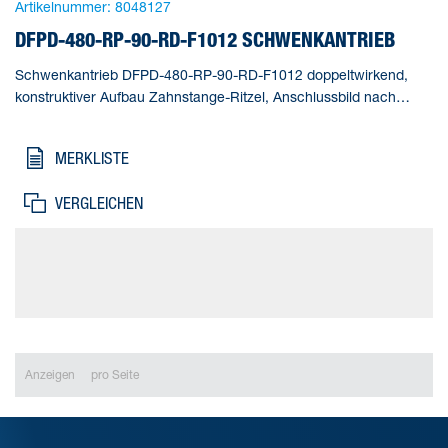
Artikelnummer:
8048127
DFPD-480-RP-90-RD-F1012 SCHWENKANTRIEB
Schwenkantrieb DFPD-480-RP-90-RD-F1012 doppeltwirkend,
konstruktiver Aufbau Zahnstange-Ritzel, Anschlussbild nach
NAMUR VDI/VDE 3845 zur Montage von Magnetventilen,
Stellungsrückmeldern und Stellungsreglern, Normanschluss zur
MERKLISTE
Armatur ISO 5211. Baugröße Stellantrieb=480,
Flanschbohrbild=F1012, Schwenkwinkel=90 deg, Verstellbereich
VERGLEICHEN
Endlage bei 0°=-5 - 5 deg, Verstellbereich Endlage bei 90°=-5 - 5
deg
Anzeigen
pro Seite