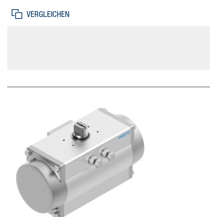
Flanschbohrbild=F0710, Schwenkwinkel=90 deg, Verstellbereich
VERGLEICHEN
Endlage bei 0°=-5 - 5 deg, Verstellbereich Endlage bei 90°=-5 - 5
deg