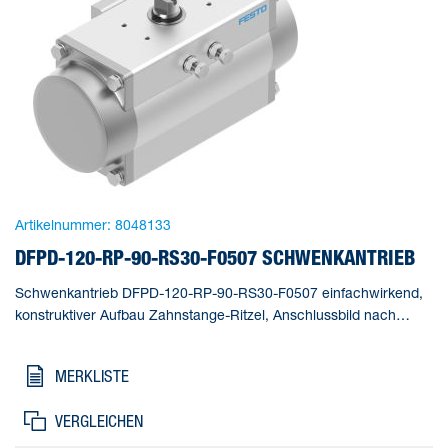
Artikelnummer:
8048133
DFPD-120-RP-90-RS30-F0507 SCHWENKANTRIEB
Schwenkantrieb DFPD-120-RP-90-RS30-F0507 einfachwirkend,
konstruktiver Aufbau Zahnstange-Ritzel, Anschlussbild nach
NAMUR VDI/VDE 3845 zur Montage von Magnetventilen,
Stellungsrückmeldern und Stellungsreglern, Normanschluss zur
MERKLISTE
Armatur ISO 5211. Baugröße Stellantrieb=120,
Flanschbohrbild=F0507, Schwenkwinkel=90 deg, Verstellbereich
VERGLEICHEN
Endlage bei 0°=-5 - 5 deg, Verstellbereich Endlage bei 90°=-5 - 5
deg