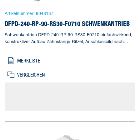
Artikelnummer:
8048137
DFPD-240-RP-90-RS30-F0710 SCHWENKANTRIEB
Schwenkantrieb DFPD-240-RP-90-RS30-F0710 einfachwirkend,
konstruktiver Aufbau Zahnstange-Ritzel, Anschlussbild nach
NAMUR VDI/VDE 3845 zur Montage von Magnetventilen,
Stellungsrückmeldern und Stellungsreglern, Normanschluss zur
MERKLISTE
Armatur ISO 5211. Baugröße Stellantrieb=240,
Flanschbohrbild=F0710, Schwenkwinkel=90 deg, Verstellbereich
VERGLEICHEN
Endlage bei 0°=-5 - 5 deg, Verstellbereich Endlage bei 90°=-5 - 5
deg