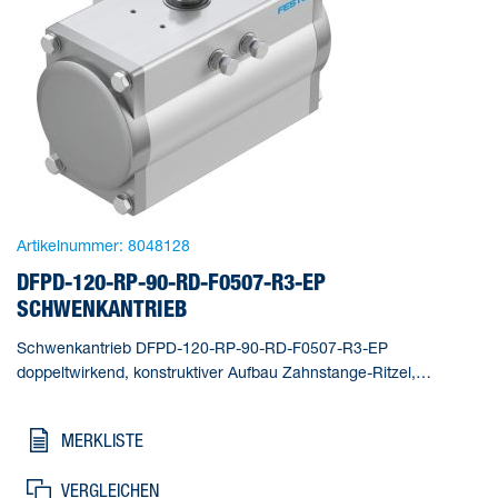
Artikelnummer:
8048128
DFPD-120-RP-90-RD-F0507-R3-EP
SCHWENKANTRIEB
Schwenkantrieb DFPD-120-RP-90-RD-F0507-R3-EP
doppeltwirkend, konstruktiver Aufbau Zahnstange-Ritzel,
Anschlussbild nach NAMUR VDI/VDE 3845 zur Montage von
Magnetventilen, Stellungsrückmeldern und Stellungsreglern,
MERKLISTE
Normanschluss zur Armatur ISO 5211, Epoxyd beschichtet,
Edelstahl Welle. Baugröße Stellantrieb=120,
VERGLEICHEN
Flanschbohrbild=F0507, Schwenkwinkel=90 deg, Verstellbereich