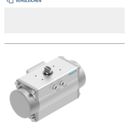
VERGLEICHEN
Endlage bei 0°=-5 - 5 deg, Verstellbereich Endlage bei 90°=-5 - 5
deg