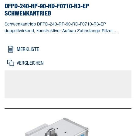
DFPD-240-RP-90-RD-F0710-R3-EP
SCHWENKANTRIEB
Schwenkantrieb DFPD-240-RP-90-RD-F0710-R3-EP
doppeltwirkend, konstruktiver Aufbau Zahnstange-Ritzel,
Anschlussbild nach NAMUR VDI/VDE 3845 zur Montage von
Magnetventilen, Stellungsrückmeldern und Stellungsreglern,
MERKLISTE
Normanschluss zur Armatur ISO 5211, Epoxyd beschichtet,
Edelstahl Welle. Baugröße Stellantrieb=240,
VERGLEICHEN
Flanschbohrbild=F0710, Schwenkwinkel=90 deg, Verstellbereich
Endlage bei 0°=-5 - 5 deg, Verstellbereich Endlage bei 90°=-5 - 5
deg