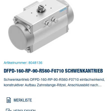
Artikelnummer:
8048136
DFPD-160-RP-90-RS60-F0710 SCHWENKANTRIEB
Schwenkantrieb DFPD-160-RP-90-RS60-F0710 einfachwirkend,
konstruktiver Aufbau Zahnstange-Ritzel, Anschlussbild nach
NAMUR VDI/VDE 3845 zur Montage von Magnetventilen,
Stellungsrückmeldern und Stellungsreglern, Normanschluss zur
MERKLISTE
Armatur ISO 5211. Baugröße Stellantrieb=160,
Flanschbohrbild=F0710, Schwenkwinkel=90 deg, Verstellbereich