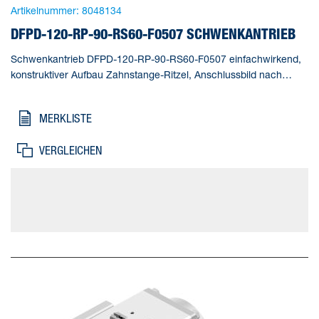
Artikelnummer:
8048134
DFPD-120-RP-90-RS60-F0507 SCHWENKANTRIEB
Schwenkantrieb DFPD-120-RP-90-RS60-F0507 einfachwirkend,
konstruktiver Aufbau Zahnstange-Ritzel, Anschlussbild nach
NAMUR VDI/VDE 3845 zur Montage von Magnetventilen,
Stellungsrückmeldern und Stellungsreglern, Normanschluss zur
MERKLISTE
Armatur ISO 5211. Baugröße Stellantrieb=120,
Flanschbohrbild=F0507, Schwenkwinkel=90 deg, Verstellbereich
VERGLEICHEN
Endlage bei 0°=-5 - 5 deg, Verstellbereich Endlage bei 90°=-5 - 5
deg