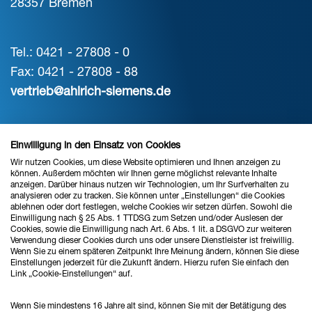
28357 Bremen
Tel.: 0421 - 27808 - 0
Fax: 0421 - 27808 - 88
vertrieb@ahlrich-siemens.de
STANDORT HANNOVER
Einwilligung in den Einsatz von Cookies
Wir nutzen Cookies, um diese Website optimieren und Ihnen anzeigen zu
Verkauf & Beratung
können. Außerdem möchten wir Ihnen gerne möglichst relevante Inhalte
anzeigen. Darüber hinaus nutzen wir Technologien, um Ihr Surfverhalten zu
analysieren oder zu tracken. Sie können unter „Einstellungen“ die Cookies
ablehnen oder dort festlegen, welche Cookies wir setzen dürfen. Sowohl die
Ahlrich Siemens GmbH
Einwilligung nach § 25 Abs. 1 TTDSG zum Setzen und/oder Auslesen der
Cookies, sowie die Einwilligung nach Art. 6 Abs. 1 lit. a DSGVO zur weiteren
Hans-Böckler-Straße 24
Verwendung dieser Cookies durch uns oder unsere Dienstleister ist freiwillig.
30851 Langenhagen
Wenn Sie zu einem späteren Zeitpunkt Ihre Meinung ändern, können Sie diese
Einstellungen jederzeit für die Zukunft ändern. Hierzu rufen Sie einfach den
Link „Cookie-Einstellungen“ auf.
Tel.: 0511 - 874598 - 0
Wenn Sie mindestens 16 Jahre alt sind, können Sie mit der Betätigung des