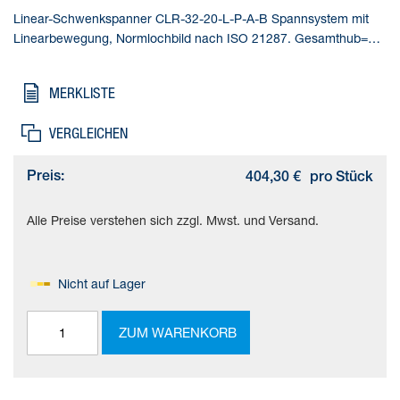
Linear-Schwenkspanner CLR-32-20-L-P-A-B Spannsystem mit
Linearbewegung, Normlochbild nach ISO 21287. Gesamthub=38
mm, Kolben-Durchmesser=32 mm, Kolbenstangengewinde=M8,
Schwenkwinkel=90 deg +/- 2 deg, Spannhub=20 mm
MERKLISTE
VERGLEICHEN
Preis:
404,30 €
pro Stück
Alle Preise verstehen sich zzgl. Mwst. und Versand.
Nicht auf Lager
ZUM WARENKORB