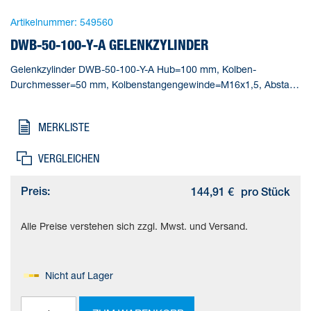
Artikelnummer:
549560
DWB-50-100-Y-A GELENKZYLINDER
Gelenkzylinder DWB-50-100-Y-A Hub=100 mm, Kolben-
Durchmesser=50 mm, Kolbenstangengewinde=M16x1,5, Abstand
Gabelkopf zur Schwenkbefestigung=19,5 mm, Dämpfung=PPV:
pneumatische Dämpfung beidseitig einstellbar
MERKLISTE
VERGLEICHEN
Preis:
144,91 €
pro Stück
Alle Preise verstehen sich zzgl. Mwst. und Versand.
Nicht auf Lager