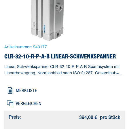
Artikelnummer:
543177
CLR-32-10-R-P-A-B LINEAR-SCHWENKSPANNER
Linear-Schwenkspanner CLR-32-10-R-P-A-B Spannsystem mit
Linearbewegung, Normlochbild nach ISO 21287. Gesamthub=28
mm, Kolben-Durchmesser=32 mm, Kolbenstangengewinde=M8,
Schwenkwinkel=90 deg +/- 2 deg, Spannhub=10 mm
MERKLISTE
VERGLEICHEN
Preis:
394,08 €
pro Stück