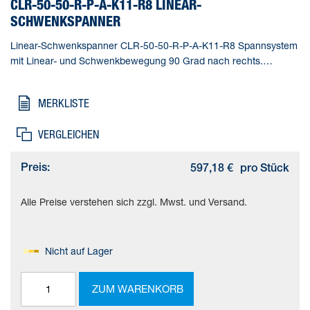
CLR-50-50-R-P-A-K11-R8 LINEAR-
SCHWENKSPANNER
Linear-Schwenkspanner CLR-50-50-R-P-A-K11-R8 Spannsystem
mit Linear- und Schwenkbewegung 90 Grad nach rechts.
Normlochbild nach ISO 21287. Mit Staub- und
Schweißspritzerschutz. Gesamthub=71 mm, Kolben-
MERKLISTE
Durchmesser=50 mm, Kolbenstangengewinde=M10,
Schwenkwinkel=90 deg +/- 2 deg, Spannhub=50 mm
VERGLEICHEN
Preis:
597,18 €
pro Stück
Alle Preise verstehen sich zzgl. Mwst. und Versand.
Nicht auf Lager
ZUM WARENKORB