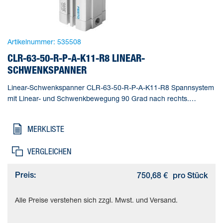
Artikelnummer:
535508
CLR-63-50-R-P-A-K11-R8 LINEAR-
SCHWENKSPANNER
Linear-Schwenkspanner CLR-63-50-R-P-A-K11-R8 Spannsystem
mit Linear- und Schwenkbewegung 90 Grad nach rechts.
Normlochbild nach ISO 21287. Mit Staub- und
Schweißspritzerschutz. Gesamthub=73 mm, Kolben-
MERKLISTE
Durchmesser=63 mm, Kolbenstangengewinde=M10,
Schwenkwinkel=90 deg +/- 2 deg, Spannhub=50 mm
VERGLEICHEN
Preis:
750,68 €
pro Stück
Alle Preise verstehen sich zzgl. Mwst. und Versand.