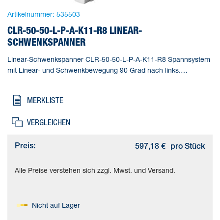
Artikelnummer:
535503
CLR-50-50-L-P-A-K11-R8 LINEAR-
SCHWENKSPANNER
Linear-Schwenkspanner CLR-50-50-L-P-A-K11-R8 Spannsystem
mit Linear- und Schwenkbewegung 90 Grad nach links.
Normlochbild nach ISO 21287. Mit Staub- und
Schweißspritzerschutz. Gesamthub=71 mm, Kolben-
MERKLISTE
Durchmesser=50 mm, Kolbenstangengewinde=M10,
Schwenkwinkel=90 deg +/- 2 deg, Spannhub=50 mm
VERGLEICHEN
Preis:
597,18 €
pro Stück
Alle Preise verstehen sich zzgl. Mwst. und Versand.
Nicht auf Lager