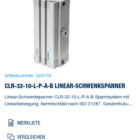
Artikelnummer:
543178
CLR-32-10-L-P-A-B LINEAR-SCHWENKSPANNER
Linear-Schwenkspanner CLR-32-10-L-P-A-B Spannsystem mit
Linearbewegung, Normlochbild nach ISO 21287. Gesamthub=28
mm, Kolben-Durchmesser=32 mm, Kolbenstangengewinde=M8,
Schwenkwinkel=90 deg +/- 2 deg, Spannhub=10 mm
MERKLISTE
VERGLEICHEN