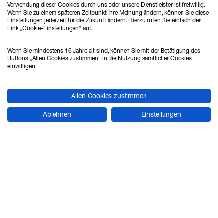
Verwendung dieser Cookies durch uns oder unsere Dienstleister ist freiwillig.
Wenn Sie zu einem späteren Zeitpunkt Ihre Meinung ändern, können Sie diese
Einstellungen jederzeit für die Zukunft ändern. Hierzu rufen Sie einfach den
Link „Cookie-Einstellungen“ auf.
Ahlrich Siemens GmbH
Haferwende 16
Wenn Sie mindestens 16 Jahre alt sind, können Sie mit der Betätigung des
28357 Bremen
Buttons „Allen Cookies zustimmen“ in die Nutzung sämtlicher Cookies
einwilligen.
Tel.: 0421 - 27808 - 0
Allen Cookies zustimmen
Fax: 0421 - 27808 - 88
Ablehnen
Einstellungen
vertrieb@ahlrich-siemens.de
STANDORT HANNOVER
Verkauf & Beratung
Ahlrich Siemens GmbH