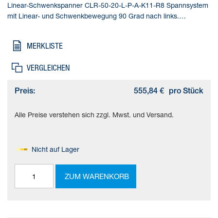
Linear-Schwenkspanner CLR-50-20-L-P-A-K11-R8 Spannsystem
mit Linear- und Schwenkbewegung 90 Grad nach links.
Normlochbild nach ISO 21287. Mit Staub- und
Schweißspritzerschutz. Gesamthub=41 mm, Kolben-
MERKLISTE
Durchmesser=50 mm, Kolbenstangengewinde=M10,
Schwenkwinkel=90 deg +/- 2 deg, Spannhub=20 mm
VERGLEICHEN
Preis:
555,84 €
pro Stück
Alle Preise verstehen sich zzgl. Mwst. und Versand.
Nicht auf Lager
ZUM WARENKORB