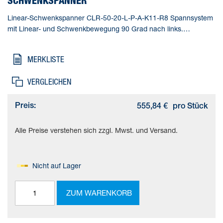
SCHWENKSPANNER
Linear-Schwenkspanner CLR-50-20-L-P-A-K11-R8 Spannsystem
mit Linear- und Schwenkbewegung 90 Grad nach links.
Normlochbild nach ISO 21287. Mit Staub- und
Schweißspritzerschutz. Gesamthub=41 mm, Kolben-
MERKLISTE
Durchmesser=50 mm, Kolbenstangengewinde=M10,
Schwenkwinkel=90 deg +/- 2 deg, Spannhub=20 mm
VERGLEICHEN
Preis:
555,84 €
pro Stück
Alle Preise verstehen sich zzgl. Mwst. und Versand.
Nicht auf Lager
ZUM WARENKORB