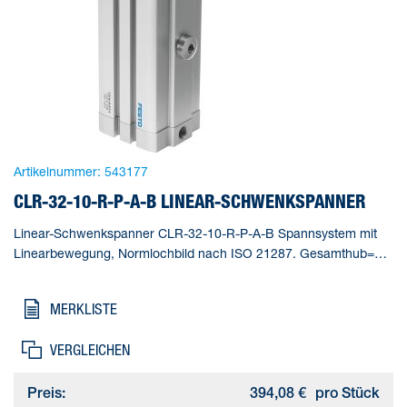
Artikelnummer:
543177
CLR-32-10-R-P-A-B LINEAR-SCHWENKSPANNER
Linear-Schwenkspanner CLR-32-10-R-P-A-B Spannsystem mit
Linearbewegung, Normlochbild nach ISO 21287. Gesamthub=28
mm, Kolben-Durchmesser=32 mm, Kolbenstangengewinde=M8,
Schwenkwinkel=90 deg +/- 2 deg, Spannhub=10 mm
MERKLISTE
VERGLEICHEN
Preis:
394,08 €
pro Stück