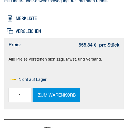
mit Linear- und Schwenkbewegung 90 Grad nach rechts.
Normlochbild nach ISO 21287. Mit Staub- und
Schweißspritzerschutz. Gesamthub=41 mm, Kolben-
MERKLISTE
Durchmesser=50 mm, Kolbenstangengewinde=M10,
Schwenkwinkel=90 deg +/- 2 deg, Spannhub=20 mm
VERGLEICHEN
Preis:
555,84 €
pro Stück
Alle Preise verstehen sich zzgl. Mwst. und Versand.
Nicht auf Lager
ZUM WARENKORB