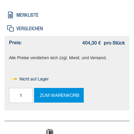
mm, Kolben-Durchmesser=32 mm, Kolbenstangengewinde=M8,
Schwenkwinkel=90 deg +/- 2 deg, Spannhub=20 mm
MERKLISTE
VERGLEICHEN
Preis:
404,30 €
pro Stück
Alle Preise verstehen sich zzgl. Mwst. und Versand.
Nicht auf Lager
ZUM WARENKORB