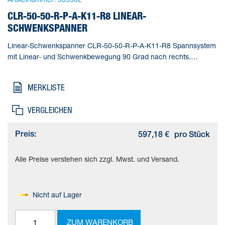
CLR-50-50-R-P-A-K11-R8 LINEAR-
SCHWENKSPANNER
Linear-Schwenkspanner CLR-50-50-R-P-A-K11-R8 Spannsystem
mit Linear- und Schwenkbewegung 90 Grad nach rechts.
Normlochbild nach ISO 21287. Mit Staub- und
Schweißspritzerschutz. Gesamthub=71 mm, Kolben-
MERKLISTE
Durchmesser=50 mm, Kolbenstangengewinde=M10,
Schwenkwinkel=90 deg +/- 2 deg, Spannhub=50 mm
VERGLEICHEN
Preis:
597,18 €
pro Stück
Alle Preise verstehen sich zzgl. Mwst. und Versand.
Nicht auf Lager
ZUM WARENKORB