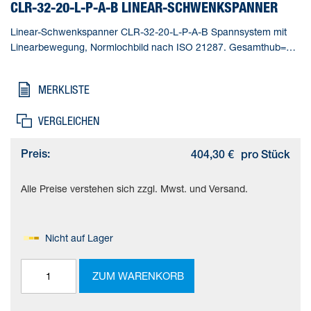
CLR-32-20-L-P-A-B LINEAR-SCHWENKSPANNER
Linear-Schwenkspanner CLR-32-20-L-P-A-B Spannsystem mit
Linearbewegung, Normlochbild nach ISO 21287. Gesamthub=38
mm, Kolben-Durchmesser=32 mm, Kolbenstangengewinde=M8,
Schwenkwinkel=90 deg +/- 2 deg, Spannhub=20 mm
MERKLISTE
VERGLEICHEN
Preis:
404,30 €
pro Stück
Alle Preise verstehen sich zzgl. Mwst. und Versand.
Nicht auf Lager
ZUM WARENKORB