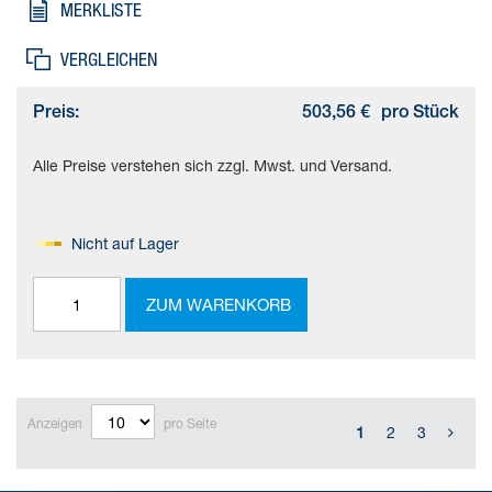
MERKLISTE
Durchmesser=40 mm, Kolbenstangengewinde=M8,
Schwenkwinkel=90 deg +/- 2 deg, Spannhub=10 mm
VERGLEICHEN
Preis:
503,56 €
pro Stück
Alle Preise verstehen sich zzgl. Mwst. und Versand.
Nicht auf Lager
ZUM WARENKORB
Anzeigen
pro Seite
1
2
3