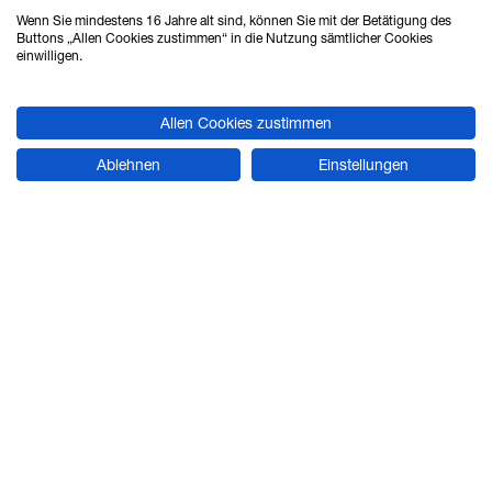
Haferwende 16
Wenn Sie mindestens 16 Jahre alt sind, können Sie mit der Betätigung des
28357 Bremen
Buttons „Allen Cookies zustimmen“ in die Nutzung sämtlicher Cookies
einwilligen.
Tel.: 0421 - 27808 - 0
Allen Cookies zustimmen
Fax: 0421 - 27808 - 88
Ablehnen
Einstellungen
vertrieb@ahlrich-siemens.de
STANDORT HANNOVER
Verkauf & Beratung
Ahlrich Siemens GmbH
Hans-Böckler-Straße 24
30851 Langenhagen