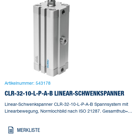
Artikelnummer:
543178
CLR-32-10-L-P-A-B LINEAR-SCHWENKSPANNER
Linear-Schwenkspanner CLR-32-10-L-P-A-B Spannsystem mit
Linearbewegung, Normlochbild nach ISO 21287. Gesamthub=28
mm, Kolben-Durchmesser=32 mm, Kolbenstangengewinde=M8,
Schwenkwinkel=90 deg +/- 2 deg, Spannhub=10 mm
MERKLISTE