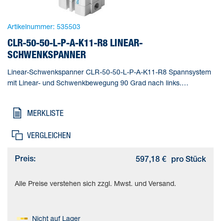
Artikelnummer:
535503
CLR-50-50-L-P-A-K11-R8 LINEAR-
SCHWENKSPANNER
Linear-Schwenkspanner CLR-50-50-L-P-A-K11-R8 Spannsystem
mit Linear- und Schwenkbewegung 90 Grad nach links.
Normlochbild nach ISO 21287. Mit Staub- und
Schweißspritzerschutz. Gesamthub=71 mm, Kolben-
MERKLISTE
Durchmesser=50 mm, Kolbenstangengewinde=M10,
Schwenkwinkel=90 deg +/- 2 deg, Spannhub=50 mm
VERGLEICHEN
Preis:
597,18 €
pro Stück
Alle Preise verstehen sich zzgl. Mwst. und Versand.
Nicht auf Lager