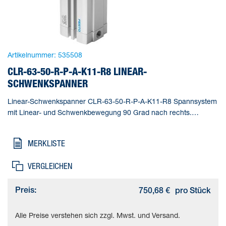
Artikelnummer:
535508
CLR-63-50-R-P-A-K11-R8 LINEAR-
SCHWENKSPANNER
Linear-Schwenkspanner CLR-63-50-R-P-A-K11-R8 Spannsystem
mit Linear- und Schwenkbewegung 90 Grad nach rechts.
Normlochbild nach ISO 21287. Mit Staub- und
Schweißspritzerschutz. Gesamthub=73 mm, Kolben-
MERKLISTE
Durchmesser=63 mm, Kolbenstangengewinde=M10,
Schwenkwinkel=90 deg +/- 2 deg, Spannhub=50 mm
VERGLEICHEN
Preis:
750,68 €
pro Stück
Alle Preise verstehen sich zzgl. Mwst. und Versand.