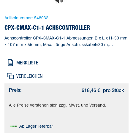
Artikelnummer:
548932
CPX-CMAX-C1-1 ACHSCONTROLLER
Achscontroller CPX-CMAX-C1-1 Abmessungen B x L x H=50 mm
x 107 mm x 55 mm, Max. Länge Anschlusskabel=30 m,
Betriebsarten=(* Satzbetrieb, * Direktbetrieb), Diagnose=(*
Modulorientierte Diagnose, * über lokale 7-Segment-Anzeige),
MERKLISTE
Max. Anzahl Module=8
VERGLEICHEN
Preis:
618,46 €
pro Stück
Alle Preise verstehen sich zzgl. Mwst. und Versand.
Ab Lager lieferbar