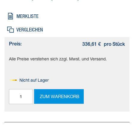
Spannungsversorgung=Funktionskleinspannung mit sicherer
Trennung (PELV), Nennbetriebsspannung DC=24 V,
MERKLISTE
Netzausfallüberbrückung=10 ms
VERGLEICHEN
Preis:
336,61 €
pro Stück
Alle Preise verstehen sich zzgl. Mwst. und Versand.
Nicht auf Lager
ZUM WARENKORB