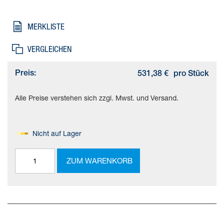
Remote/Teach/Links/Rechts, * Eingang Position 1/2/3/4, *
Ausgang Error-Ready, * Ausgang Position 1/2/3/4), Anzeige=(*
MERKLISTE
3stellig, * Farbe Rot, * Siebensegmentanzeige), Bedienelemente=
(* 3 Tasten, * Folientastatur), Absicherung Ausgänge=(*
VERGLEICHEN
elektronisch, * max. Auslösestrom 500 mA, * über Summe aller
Ausgänge)
Preis:
531,38 €
pro Stück
Alle Preise verstehen sich zzgl. Mwst. und Versand.
Nicht auf Lager
ZUM WARENKORB