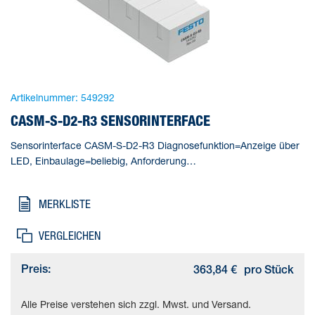
Artikelnummer:
549292
CASM-S-D2-R3 SENSORINTERFACE
Sensorinterface CASM-S-D2-R3 Diagnosefunktion=Anzeige über
LED, Einbaulage=beliebig, Anforderung
Spannungsversorgung=Funktionskleinspannung mit sicherer
Trennung (PELV), Nennbetriebsspannung DC=24 V,
MERKLISTE
Netzausfallüberbrückung=10 ms
VERGLEICHEN
Preis:
363,84 €
pro Stück
Alle Preise verstehen sich zzgl. Mwst. und Versand.