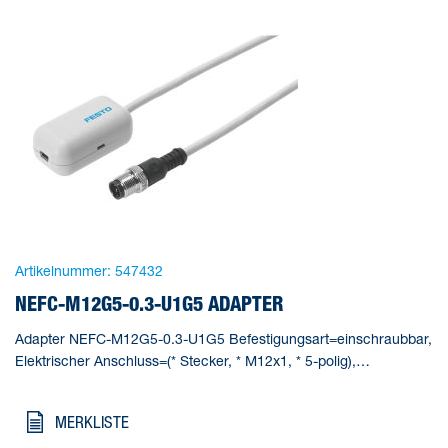
Artikelnummer:
547432
NEFC-M12G5-0.3-U1G5 ADAPTER
Adapter NEFC-M12G5-0.3-U1G5 Befestigungsart=einschraubbar,
Elektrischer Anschluss=(* Stecker, * M12x1, * 5-polig),
Kabellänge=0,3 m, Kabelaufbau=4x0,34, Schutzart=IP20
MERKLISTE