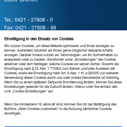
Tel.: 0421 - 27808 - 0
Fax: 0421 - 27808 - 88
vertrieb@ahlrich-siemens.de
Einwilligung in den Einsatz von Cookies
Wir nutzen Cookies, um diese Website optimieren und Ihnen anzeigen zu
können. Außerdem möchten wir Ihnen gerne möglichst relevante Inhalte
STANDORT HANNOVER
anzeigen. Darüber hinaus nutzen wir Technologien, um Ihr Surfverhalten zu
analysieren oder zu tracken. Sie können unter „Einstellungen“ die Cookies
ablehnen oder dort festlegen, welche Cookies wir setzen dürfen. Sowohl die
Verkauf & Beratung
Einwilligung nach § 25 Abs. 1 TTDSG zum Setzen und/oder Auslesen der
Cookies, sowie die Einwilligung nach Art. 6 Abs. 1 lit. a DSGVO zur weiteren
Verwendung dieser Cookies durch uns oder unsere Dienstleister ist freiwillig.
Wenn Sie zu einem späteren Zeitpunkt Ihre Meinung ändern, können Sie diese
Ahlrich Siemens GmbH
Einstellungen jederzeit für die Zukunft ändern. Hierzu rufen Sie einfach den
Link „Cookie-Einstellungen“ auf.
Hans-Böckler-Straße 24
30851 Langenhagen
Wenn Sie mindestens 16 Jahre alt sind, können Sie mit der Betätigung des
Buttons „Allen Cookies zustimmen“ in die Nutzung sämtlicher Cookies
einwilligen.
Tel.: 0511 - 874598 - 0