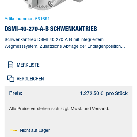
Artikelnummer:
561691
DSMI-40-270-A-B SCHWENKANTRIEB
Schwenkantrieb DSMI-40-270-A-B mit integriertem
Wegmesssystem. Zusätzliche Abfrage der Endlagenposition
mittels Näherungsschalter vom Typ SME/SMT-10F-...-KL möglich.
Einstellbereich Schwenkwinkel=0 - 270 deg, Hubreduzierung in
MERKLISTE
den Endlagen=5 °, kleinster Positionierhub=(* 5° bei Positionieren,
* 15° bei Soft Stop), Kolben-Durchmesser=40 mm,
VERGLEICHEN
Schwenkwinkel=0 - 272 deg
Preis:
1.272,50 €
pro Stück
Alle Preise verstehen sich zzgl. Mwst. und Versand.
Nicht auf Lager