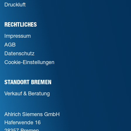
Druckluft
RECHTLICHES
Impressum
AGB
Datenschutz
Cookie-Einstellungen
STANDORT BREMEN
Verkauf & Beratung
Ahlrich Siemens GmbH
Haferwende 16
28357 Bremen