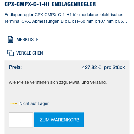
CPX-CMPX-C-1-H1 ENDLAGENREGLER
Endlagenregler CPX-CMPX-C-1-H1 für modulares elektrisches
Terminal CPX. Abmessungen B x L x H=50 mm x 107 mm x 55
mm, Diagnose=(* Modulorientierte Diagnose, * über lokale 7-
Segment-Anzeige), Max. Anzahl Module=10,
MERKLISTE
Anzeige=Siebensegmentanzeige, Bedienelemente=3 Tasten
VERGLEICHEN
Preis:
427,82 €
pro Stück
Alle Preise verstehen sich zzgl. Mwst. und Versand.
Nicht auf Lager
ZUM WARENKORB