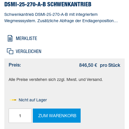
DSMI-25-270-A-B SCHWENKANTRIEB
Schwenkantrieb DSMI-25-270-A-B mit integriertem
Wegmesssystem. Zusätzliche Abfrage der Endlagenposition
mittels Näherungsschalter vom Typ SME/SMT-10F-...-KL möglich.
Einstellbereich Schwenkwinkel=0 - 270 deg, Hubreduzierung in
MERKLISTE
den Endlagen=5 °, kleinster Positionierhub=(* 5° bei Positionieren,
* 15° bei Soft Stop), Kolben-Durchmesser=25 mm,
VERGLEICHEN
Schwenkwinkel=0 - 272 deg
Preis:
846,50 €
pro Stück
Alle Preise verstehen sich zzgl. Mwst. und Versand.
Nicht auf Lager
ZUM WARENKORB