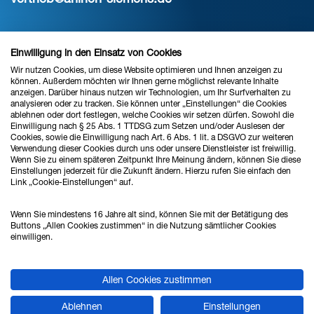
STANDORT HANNOVER
Einwilligung in den Einsatz von Cookies
Wir nutzen Cookies, um diese Website optimieren und Ihnen anzeigen zu
Verkauf & Beratung
können. Außerdem möchten wir Ihnen gerne möglichst relevante Inhalte
anzeigen. Darüber hinaus nutzen wir Technologien, um Ihr Surfverhalten zu
analysieren oder zu tracken. Sie können unter „Einstellungen“ die Cookies
ablehnen oder dort festlegen, welche Cookies wir setzen dürfen. Sowohl die
Ahlrich Siemens GmbH
Einwilligung nach § 25 Abs. 1 TTDSG zum Setzen und/oder Auslesen der
Cookies, sowie die Einwilligung nach Art. 6 Abs. 1 lit. a DSGVO zur weiteren
Hans-Böckler-Straße 24
Verwendung dieser Cookies durch uns oder unsere Dienstleister ist freiwillig.
Wenn Sie zu einem späteren Zeitpunkt Ihre Meinung ändern, können Sie diese
30851 Langenhagen
Einstellungen jederzeit für die Zukunft ändern. Hierzu rufen Sie einfach den
Link „Cookie-Einstellungen“ auf.
Tel.: 0511 - 874598 - 0
Wenn Sie mindestens 16 Jahre alt sind, können Sie mit der Betätigung des
Buttons „Allen Cookies zustimmen“ in die Nutzung sämtlicher Cookies
Fax: 0511 - 874598 - 88
einwilligen.
hannover@ahlrich-siemens.de
Allen Cookies zustimmen
Ablehnen
Einstellungen