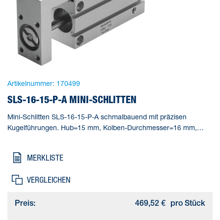
Artikelnummer:
170499
SLS-16-15-P-A MINI-SCHLITTEN
Mini-Schlitten SLS-16-15-P-A schmalbauend mit präzisen
Kugelführungen. Hub=15 mm, Kolben-Durchmesser=16 mm,
Betriebsart Antriebseinheit=Joch, Dämpfung=P: elastische
Dämpfungsringe/-platten beidseitig, Einbaulage=beliebig
MERKLISTE
VERGLEICHEN
Preis:
469,52 €
pro Stück