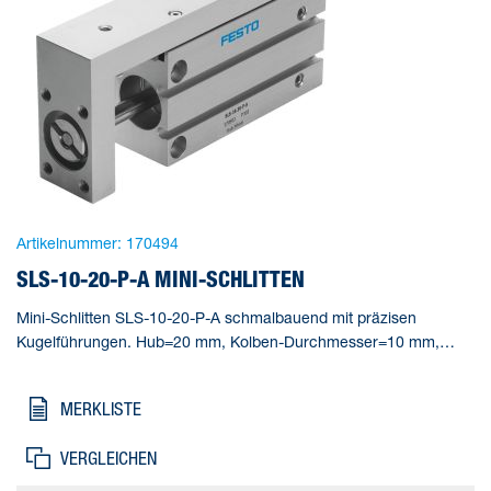
Artikelnummer:
170494
SLS-10-20-P-A MINI-SCHLITTEN
Mini-Schlitten SLS-10-20-P-A schmalbauend mit präzisen
Kugelführungen. Hub=20 mm, Kolben-Durchmesser=10 mm,
Betriebsart Antriebseinheit=Joch, Dämpfung=P: elastische
Dämpfungsringe/-platten beidseitig, Einbaulage=beliebig
MERKLISTE
VERGLEICHEN