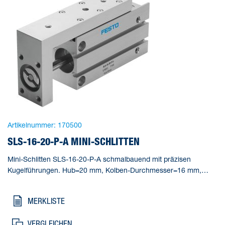
Artikelnummer:
170500
SLS-16-20-P-A MINI-SCHLITTEN
Mini-Schlitten SLS-16-20-P-A schmalbauend mit präzisen
Kugelführungen. Hub=20 mm, Kolben-Durchmesser=16 mm,
Betriebsart Antriebseinheit=Joch, Dämpfung=P: elastische
Dämpfungsringe/-platten beidseitig, Einbaulage=beliebig
MERKLISTE
VERGLEICHEN