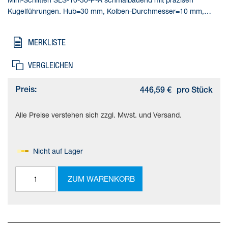
Kugelführungen. Hub=30 mm, Kolben-Durchmesser=10 mm,
Betriebsart Antriebseinheit=Joch, Dämpfung=P: elastische
Dämpfungsringe/-platten beidseitig, Einbaulage=beliebig
MERKLISTE
VERGLEICHEN
Preis:
446,59 €
pro Stück
Alle Preise verstehen sich zzgl. Mwst. und Versand.
Nicht auf Lager
ZUM WARENKORB