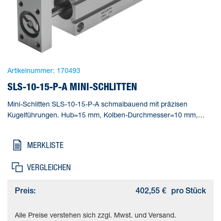
Artikelnummer:
170493
SLS-10-15-P-A MINI-SCHLITTEN
Mini-Schlitten SLS-10-15-P-A schmalbauend mit präzisen
Kugelführungen. Hub=15 mm, Kolben-Durchmesser=10 mm,
Betriebsart Antriebseinheit=Joch, Dämpfung=P: elastische
Dämpfungsringe/-platten beidseitig, Einbaulage=beliebig
MERKLISTE
VERGLEICHEN
Preis:
402,55 €
pro Stück
Alle Preise verstehen sich zzgl. Mwst. und Versand.