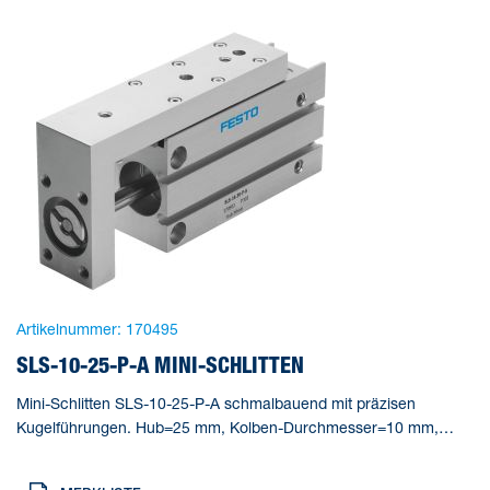
Artikelnummer:
170495
SLS-10-25-P-A MINI-SCHLITTEN
Mini-Schlitten SLS-10-25-P-A schmalbauend mit präzisen
Kugelführungen. Hub=25 mm, Kolben-Durchmesser=10 mm,
Betriebsart Antriebseinheit=Joch, Dämpfung=P: elastische
Dämpfungsringe/-platten beidseitig, Einbaulage=beliebig