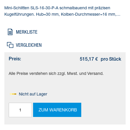
Mini-Schlitten SLS-16-30-P-A schmalbauend mit präzisen
Kugelführungen. Hub=30 mm, Kolben-Durchmesser=16 mm,
Betriebsart Antriebseinheit=Joch, Dämpfung=P: elastische
Dämpfungsringe/-platten beidseitig, Einbaulage=beliebig
MERKLISTE
VERGLEICHEN
Preis:
515,17 €
pro Stück
Alle Preise verstehen sich zzgl. Mwst. und Versand.
Nicht auf Lager
ZUM WARENKORB