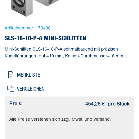
Artikelnummer:
170498
SLS-16-10-P-A MINI-SCHLITTEN
Mini-Schlitten SLS-16-10-P-A schmalbauend mit präzisen
Kugelführungen. Hub=10 mm, Kolben-Durchmesser=16 mm,
Betriebsart Antriebseinheit=Joch, Dämpfung=P: elastische
Dämpfungsringe/-platten beidseitig, Einbaulage=beliebig
MERKLISTE
VERGLEICHEN
Preis:
454,28 €
pro Stück
Alle Preise verstehen sich zzgl. Mwst. und Versand.