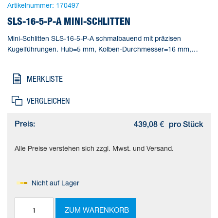
Artikelnummer:
170497
SLS-16-5-P-A MINI-SCHLITTEN
Mini-Schlitten SLS-16-5-P-A schmalbauend mit präzisen
Kugelführungen. Hub=5 mm, Kolben-Durchmesser=16 mm,
Betriebsart Antriebseinheit=Joch, Dämpfung=P: elastische
Dämpfungsringe/-platten beidseitig, Einbaulage=beliebig
MERKLISTE
VERGLEICHEN
Preis:
439,08 €
pro Stück
Alle Preise verstehen sich zzgl. Mwst. und Versand.
Nicht auf Lager
ZUM WARENKORB