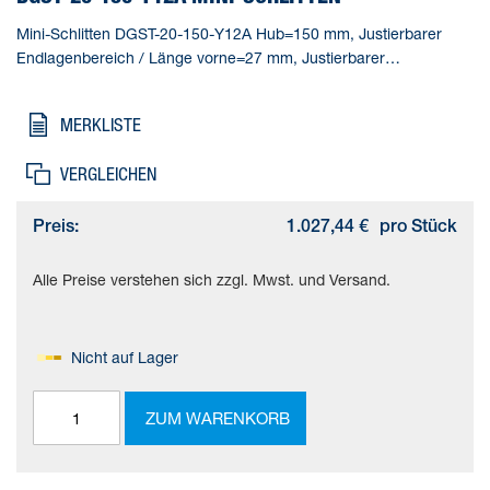
Mini-Schlitten DGST-20-150-Y12A Hub=150 mm, Justierbarer
Endlagenbereich / Länge vorne=27 mm, Justierbarer
Endlagenbereich / Länge hinten=26,5 mm, Kolben-
Durchmesser=20 mm, Betriebsart Antriebseinheit=Joch
MERKLISTE
VERGLEICHEN
Preis:
1.027,44 €
pro Stück
Alle Preise verstehen sich zzgl. Mwst. und Versand.
Nicht auf Lager
ZUM WARENKORB