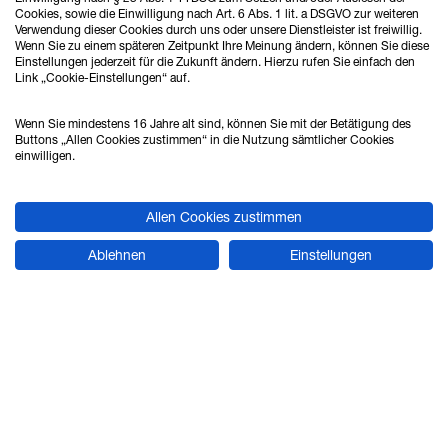
Verkauf & Beratung
Cookies, sowie die Einwilligung nach Art. 6 Abs. 1 lit. a DSGVO zur weiteren
Verwendung dieser Cookies durch uns oder unsere Dienstleister ist freiwillig.
Wenn Sie zu einem späteren Zeitpunkt Ihre Meinung ändern, können Sie diese
Einstellungen jederzeit für die Zukunft ändern. Hierzu rufen Sie einfach den
Link „Cookie-Einstellungen“ auf.
Ahlrich Siemens GmbH
Haferwende 16
Wenn Sie mindestens 16 Jahre alt sind, können Sie mit der Betätigung des
28357 Bremen
Buttons „Allen Cookies zustimmen“ in die Nutzung sämtlicher Cookies
einwilligen.
Tel.: 0421 - 27808 - 0
Allen Cookies zustimmen
Fax: 0421 - 27808 - 88
Ablehnen
Einstellungen
vertrieb@ahlrich-siemens.de
STANDORT HANNOVER
Verkauf & Beratung
Ahlrich Siemens GmbH