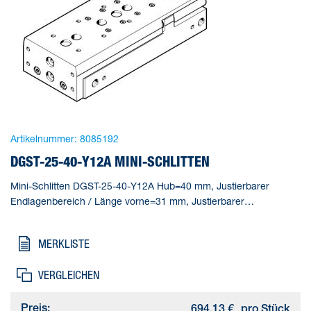
Artikelnummer:
8085192
DGST-25-40-Y12A MINI-SCHLITTEN
Mini-Schlitten DGST-25-40-Y12A Hub=40 mm, Justierbarer
Endlagenbereich / Länge vorne=31 mm, Justierbarer
Endlagenbereich / Länge hinten=31 mm, Kolben-
Durchmesser=25 mm, Betriebsart Antriebseinheit=Joch
MERKLISTE
VERGLEICHEN
Preis:
694,13 €
pro Stück