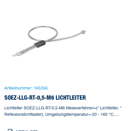
Artikelnummer:
165356
SOEZ-LLG-RT-0,5-M6 LICHTLEITER
Lichtleiter SOEZ-LLG-RT-0,5-M6 Messverfahren=(* Lichtleiter, *
Reflexionslichttaster), Umgebungstemperatur=-20 - 160 °C,
Baugröße=M6, Produktgewicht=34 g, Werkstoff Gehäuse=(*
Messing, * verchromt)