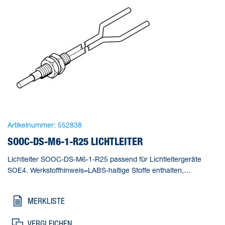
Artikelnummer:
552838
SOOC-DS-M6-1-R25 LICHTLEITER
Lichtleiter SOOC-DS-M6-1-R25 passend für Lichtleitergeräte
SOE4. Werkstoffhinweis=LABS-haltige Stoffe enthalten,
Messverfahren=Reflexionslichttaster, Minimaler
Objektdurchmesser=0,1 mm, Lichtleiter -
MERKLISTE
Besonderheit=Standard, Reichweite=140 mm
VERGLEICHEN