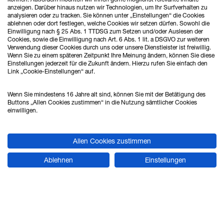
anzeigen. Darüber hinaus nutzen wir Technologien, um Ihr Surfverhalten zu
Tel.: 0421 - 27808 - 0
analysieren oder zu tracken. Sie können unter „Einstellungen“ die Cookies
Fax: 0421 - 27808 - 88
ablehnen oder dort festlegen, welche Cookies wir setzen dürfen. Sowohl die
Einwilligung nach § 25 Abs. 1 TTDSG zum Setzen und/oder Auslesen der
vertrieb@ahlrich-siemens.de
Cookies, sowie die Einwilligung nach Art. 6 Abs. 1 lit. a DSGVO zur weiteren
Verwendung dieser Cookies durch uns oder unsere Dienstleister ist freiwillig.
Wenn Sie zu einem späteren Zeitpunkt Ihre Meinung ändern, können Sie diese
Einstellungen jederzeit für die Zukunft ändern. Hierzu rufen Sie einfach den
STANDORT HANNOVER
Link „Cookie-Einstellungen“ auf.
Verkauf & Beratung
Wenn Sie mindestens 16 Jahre alt sind, können Sie mit der Betätigung des
Buttons „Allen Cookies zustimmen“ in die Nutzung sämtlicher Cookies
einwilligen.
Ahlrich Siemens GmbH
Hans-Böckler-Straße 24
Allen Cookies zustimmen
30851 Langenhagen
Ablehnen
Einstellungen
Tel.: 0511 - 874598 - 0
Fax: 0511 - 874598 - 88
hannover@ahlrich-siemens.de