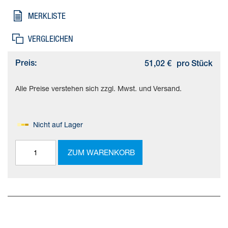
Objektdurchmesser=0,1 mm, Lichtleiter - Besonderheit=Koaxial,
MERKLISTE
Reichweite=75 mm
VERGLEICHEN
Preis:
51,02 €
pro Stück
Alle Preise verstehen sich zzgl. Mwst. und Versand.
Nicht auf Lager
ZUM WARENKORB