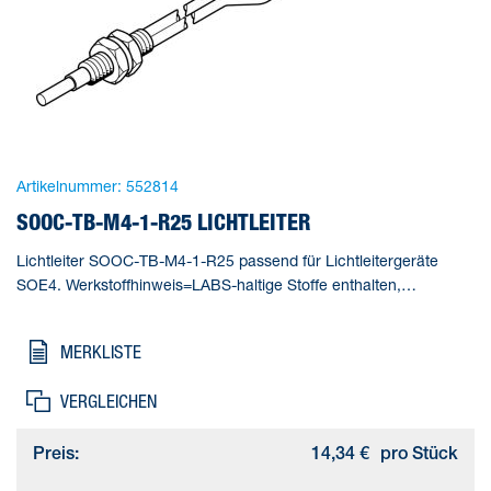
Artikelnummer:
552814
SOOC-TB-M4-1-R25 LICHTLEITER
Lichtleiter SOOC-TB-M4-1-R25 passend für Lichtleitergeräte
SOE4. Werkstoffhinweis=LABS-haltige Stoffe enthalten,
Messverfahren=Einweglichtschranke, Minimaler
Objektdurchmesser=0,35 mm, Lichtleiter -
MERKLISTE
Besonderheit=Standard, Reichweite=400 mm
VERGLEICHEN
Preis:
14,34 €
pro Stück