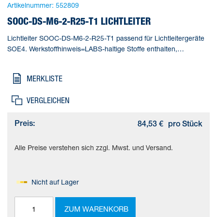
Artikelnummer:
552809
SOOC-DS-M6-2-R25-T1 LICHTLEITER
Lichtleiter SOOC-DS-M6-2-R25-T1 passend für Lichtleitergeräte
SOE4. Werkstoffhinweis=LABS-haltige Stoffe enthalten,
Messverfahren=Reflexionslichttaster, Minimaler
Objektdurchmesser=0,1 mm, Lichtleiter - Besonderheit=Hohe
MERKLISTE
Temperatur, Reichweite=150 mm
VERGLEICHEN
Preis:
84,53 €
pro Stück
Alle Preise verstehen sich zzgl. Mwst. und Versand.
Nicht auf Lager
ZUM WARENKORB