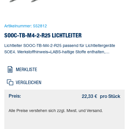
Artikelnummer:
552812
SOOC-TB-M4-2-R25 LICHTLEITER
Lichtleiter SOOC-TB-M4-2-R25 passend für Lichtleitergeräte
SOE4. Werkstoffhinweis=LABS-haltige Stoffe enthalten,
Messverfahren=Einweglichtschranke, Minimaler
Objektdurchmesser=0,35 mm, Lichtleiter -
MERKLISTE
Besonderheit=Standard, Reichweite=400 mm
VERGLEICHEN
Preis:
22,33 €
pro Stück
Alle Preise verstehen sich zzgl. Mwst. und Versand.