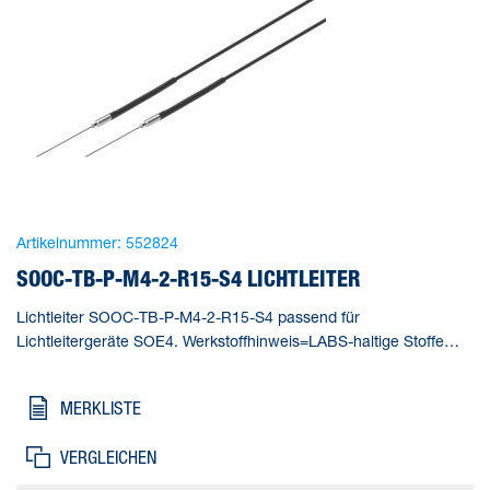
Artikelnummer:
552824
SOOC-TB-P-M4-2-R15-S4 LICHTLEITER
Lichtleiter SOOC-TB-P-M4-2-R15-S4 passend für
Lichtleitergeräte SOE4. Werkstoffhinweis=LABS-haltige Stoffe
enthalten, Messverfahren=Einweglichtschranke, Minimaler
Objektdurchmesser=0,2 mm, Lichtleiter -
MERKLISTE
Besonderheit=Präzision, Reichweite=120 mm
VERGLEICHEN