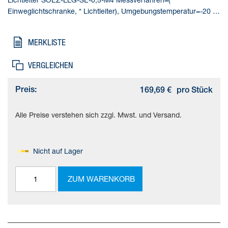
Einweglichtschranke, * Lichtleiter), Umgebungstemperatur=-20 -
160 °C, Baugröße=M4, Produktgewicht=46 g, Werkstoff
Gehäuse=(* Messing, * verchromt)
MERKLISTE
VERGLEICHEN
Preis:
169,69 €
pro Stück
Alle Preise verstehen sich zzgl. Mwst. und Versand.
Nicht auf Lager
ZUM WARENKORB