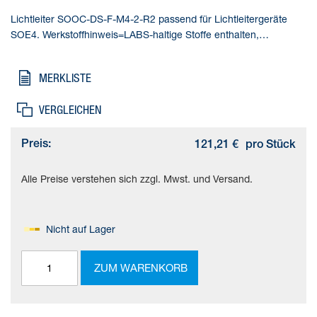
Lichtleiter SOOC-DS-F-M4-2-R2 passend für Lichtleitergeräte
SOE4. Werkstoffhinweis=LABS-haltige Stoffe enthalten,
Messverfahren=Reflexionslichttaster, Minimaler
Objektdurchmesser=0,1 mm, Lichtleiter - Besonderheit=Flexibel,
MERKLISTE
Reichweite=130 mm
VERGLEICHEN
Preis:
121,21 €
pro Stück
Alle Preise verstehen sich zzgl. Mwst. und Versand.
Nicht auf Lager
ZUM WARENKORB