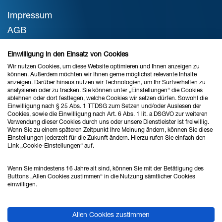
Impressum
AGB
Datenschutz
Einwilligung in den Einsatz von Cookies
Cookie-Einstellungen
Wir nutzen Cookies, um diese Website optimieren und Ihnen anzeigen zu
können. Außerdem möchten wir Ihnen gerne möglichst relevante Inhalte
anzeigen. Darüber hinaus nutzen wir Technologien, um Ihr Surfverhalten zu
analysieren oder zu tracken. Sie können unter „Einstellungen“ die Cookies
STANDORT BREMEN
ablehnen oder dort festlegen, welche Cookies wir setzen dürfen. Sowohl die
Einwilligung nach § 25 Abs. 1 TTDSG zum Setzen und/oder Auslesen der
Verkauf & Beratung
Cookies, sowie die Einwilligung nach Art. 6 Abs. 1 lit. a DSGVO zur weiteren
Verwendung dieser Cookies durch uns oder unsere Dienstleister ist freiwillig.
Wenn Sie zu einem späteren Zeitpunkt Ihre Meinung ändern, können Sie diese
Einstellungen jederzeit für die Zukunft ändern. Hierzu rufen Sie einfach den
Link „Cookie-Einstellungen“ auf.
Ahlrich Siemens GmbH
Haferwende 16
Wenn Sie mindestens 16 Jahre alt sind, können Sie mit der Betätigung des
28357 Bremen
Buttons „Allen Cookies zustimmen“ in die Nutzung sämtlicher Cookies
einwilligen.
Tel.: 0421 - 27808 - 0
Allen Cookies zustimmen