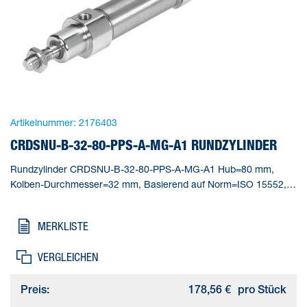
Artikelnummer:
2176403
CRDSNU-B-32-80-PPS-A-MG-A1 RUNDZYLINDER
Rundzylinder CRDSNU-B-32-80-PPS-A-MG-A1 Hub=80 mm,
Kolben-Durchmesser=32 mm, Basierend auf Norm=ISO 15552,
Dämpfung=PPS: selbsteinstellende pneumatische
Endlagendämpfung, Einbaulage=beliebig
MERKLISTE
VERGLEICHEN
Preis:
178,56 €
pro Stück