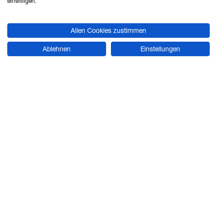
einwilligen.
Allen Cookies zustimmen
ZUR WEBSITE
Ablehnen
Einstellungen
PRODUKTBEREICHE
Pneumatik
Elektroantriebe
Mechanik
Steuern und Regeln
Vakuumtechnik
Druckluft
RECHTLICHES