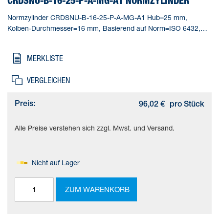
CRDSNU-B-16-25-P-A-MG-A1 NORMZYLINDER
Normzylinder CRDSNU-B-16-25-P-A-MG-A1 Hub=25 mm,
Kolben-Durchmesser=16 mm, Basierend auf Norm=ISO 6432,
Dämpfung=P: elastische Dämpfungsringe/-platten beidseitig,
Einbaulage=beliebig
MERKLISTE
VERGLEICHEN
Preis:
96,02 €
pro Stück
Alle Preise verstehen sich zzgl. Mwst. und Versand.
Nicht auf Lager
ZUM WARENKORB