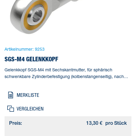
Artikelnummer:
9253
SGS-M4 GELENKKOPF
Gelenkkopf SGS-M4 mit Sechskantmutter, für sphärisch
schwenkbare Zylinderbefestigung (kolbenstangenseitig), nach
DIN ISO 8139. Baugröße=M4, Korrosionsbeständigkeitsklasse
KBK=1 - niedrige Korrosionsbeanspruchung,
MERKLISTE
Umgebungstemperatur=-40 - 150 °C, Produktgewicht=21 g,
Werkstoffhinweis=RoHS konform
VERGLEICHEN
Preis:
13,30 €
pro Stück