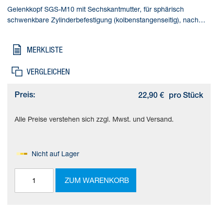
Gelenkkopf SGS-M10 mit Sechskantmutter, für sphärisch
schwenkbare Zylinderbefestigung (kolbenstangenseitig), nach
DIN ISO 8139. Baugröße=M10, Basierend auf Norm=ISO 12240-
4, Korrosionsbeständigkeitsklasse KBK=1 - niedrige
MERKLISTE
Korrosionsbeanspruchung, Umgebungstemperatur=-40 - 150 °C,
Produktgewicht=89 g
VERGLEICHEN
Preis:
22,90 €
pro Stück
Alle Preise verstehen sich zzgl. Mwst. und Versand.
Nicht auf Lager
ZUM WARENKORB