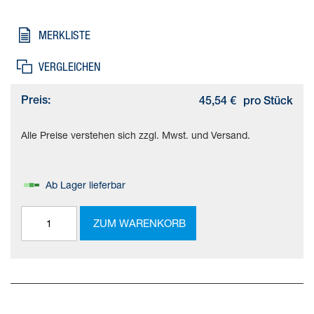
DIN ISO 8139. Baugröße=M16x1,5,
Korrosionsbeständigkeitsklasse KBK=1 - niedrige
MERKLISTE
Korrosionsbeanspruchung, Umgebungstemperatur=-40 - 150 °C,
Produktgewicht=261 g, Werkstoffhinweis=RoHS konform
VERGLEICHEN
Preis:
45,54 €
pro Stück
Alle Preise verstehen sich zzgl. Mwst. und Versand.
Ab Lager lieferbar
ZUM WARENKORB