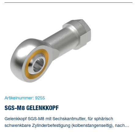
Artikelnummer:
9255
SGS-M8 GELENKKOPF
Gelenkkopf SGS-M8 mit Sechskantmutter, für sphärisch
schwenkbare Zylinderbefestigung (kolbenstangenseitig), nach
DIN ISO 8139. Baugröße=M8, Basierend auf Norm=ISO 12240-4,