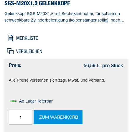
SGS-M20X1,5 GELENKKOPF
Gelenkkopf SGS-M20X1,5 mit Sechskantmutter, für sphärisch
schwenkbare Zylinderbefestigung (kolbenstangenseitig), nach
DIN ISO 8139. Baugröße=M20x1,5, Basierend auf Norm=ISO
12240-4, Korrosionsbeständigkeitsklasse KBK=1 - niedrige
MERKLISTE
Korrosionsbeanspruchung, Umgebungstemperatur=-40 - 150 °C,
Produktgewicht=468 g
VERGLEICHEN
Preis:
56,59 €
pro Stück
Alle Preise verstehen sich zzgl. Mwst. und Versand.
Ab Lager lieferbar
ZUM WARENKORB