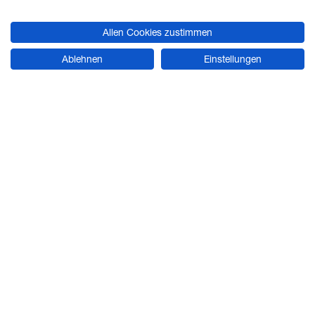
Allen Cookies zustimmen
ZUR WEBSITE
Ablehnen
Einstellungen
PRODUKTBEREICHE
Pneumatik
Elektroantriebe
Mechanik
Steuern und Regeln
Vakuumtechnik
Druckluft
RECHTLICHES