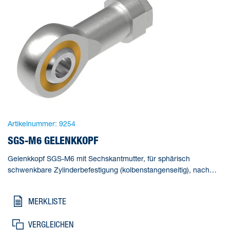
Artikelnummer:
9254
SGS-M6 GELENKKOPF
Gelenkkopf SGS-M6 mit Sechskantmutter, für sphärisch
schwenkbare Zylinderbefestigung (kolbenstangenseitig), nach
DIN ISO 8139. Baugröße=M6, Basierend auf Norm=ISO 12240-4,
Korrosionsbeständigkeitsklasse KBK=1 - niedrige
MERKLISTE
Korrosionsbeanspruchung, Umgebungstemperatur=-40 - 150 °C,
Produktgewicht=30 g
VERGLEICHEN