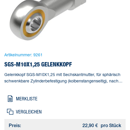
Artikelnummer:
9261
SGS-M10X1,25 GELENKKOPF
Gelenkkopf SGS-M10X1,25 mit Sechskantmutter, für sphärisch
schwenkbare Zylinderbefestigung (kolbenstangenseitig), nach
DIN ISO 8139. Baugröße=M10x1,25,
Korrosionsbeständigkeitsklasse KBK=1 - niedrige
MERKLISTE
Korrosionsbeanspruchung, Umgebungstemperatur=-40 - 150 °C,
Produktgewicht=88 g, Werkstoffhinweis=RoHS konform
VERGLEICHEN
Preis:
22,90 €
pro Stück