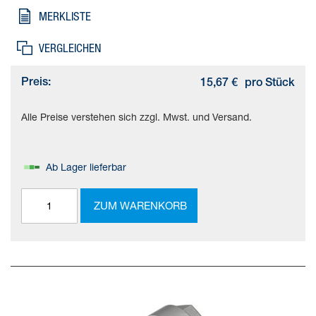
Korrosionsbeständigkeitsklasse KBK=1 - niedrige
MERKLISTE
Korrosionsbeanspruchung, Umgebungstemperatur=-40 - 150 °C,
Produktgewicht=54 g
VERGLEICHEN
Preis:
15,67 €
pro Stück
Alle Preise verstehen sich zzgl. Mwst. und Versand.
Ab Lager lieferbar
ZUM WARENKORB