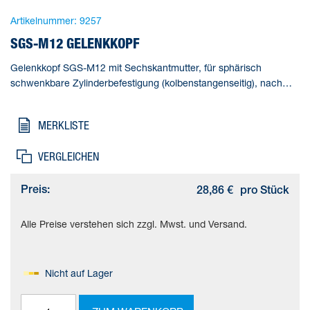
Artikelnummer:
9257
SGS-M12 GELENKKOPF
Gelenkkopf SGS-M12 mit Sechskantmutter, für sphärisch
schwenkbare Zylinderbefestigung (kolbenstangenseitig), nach
DIN ISO 8139. Baugröße=M12, Basierend auf Norm=ISO 12240-
4, Korrosionsbeständigkeitsklasse KBK=1 - niedrige
MERKLISTE
Korrosionsbeanspruchung, Umgebungstemperatur=-40 - 150 °C,
Produktgewicht=132 g
VERGLEICHEN
Preis:
28,86 €
pro Stück
Alle Preise verstehen sich zzgl. Mwst. und Versand.
Nicht auf Lager