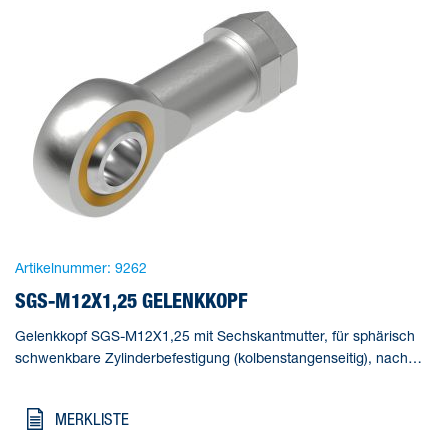
Artikelnummer:
9262
SGS-M12X1,25 GELENKKOPF
Gelenkkopf SGS-M12X1,25 mit Sechskantmutter, für sphärisch
schwenkbare Zylinderbefestigung (kolbenstangenseitig), nach
DIN ISO 8139. Baugröße=M12x1,25,
Korrosionsbeständigkeitsklasse KBK=1 - niedrige
MERKLISTE
Korrosionsbeanspruchung, Umgebungstemperatur=-40 - 150 °C,
Produktgewicht=130 g, Werkstoffhinweis=RoHS konform