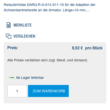
Reduzierhülse DARQ-R-A-S14-S11-16 für die Adaption der
Schwenkantriebwelle an die Armatur. Länge=16 mm,
Gebindegröße=1, Konstruktiver Aufbau=(* Innenvierkant und
Außenachtkant, * Reduzierhülse), Korrosionsbeständigkeitsklasse
MERKLISTE
KBK=2 - mäßige Korrosionsbeanspruchung, Produktgewicht=13
g
VERGLEICHEN
Preis:
8,52 €
pro Stück
Alle Preise verstehen sich zzgl. Mwst. und Versand.
Ab Lager lieferbar
ZUM WARENKORB