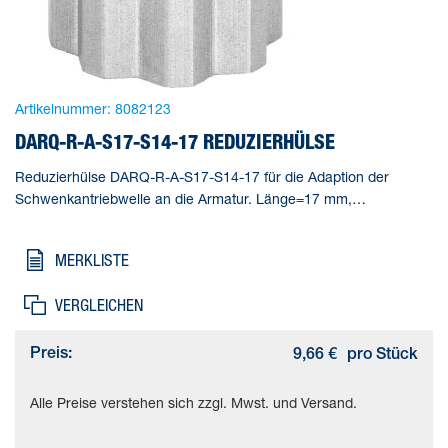
Artikelnummer:
8082123
DARQ-R-A-S17-S14-17 REDUZIERHÜLSE
Reduzierhülse DARQ-R-A-S17-S14-17 für die Adaption der
Schwenkantriebwelle an die Armatur. Länge=17 mm,
Gebindegröße=1, Konstruktiver Aufbau=(* Innenvierkant und
Außenachtkant, * Reduzierhülse), Korrosionsbeständigkeitsklasse
MERKLISTE
KBK=2 - mäßige Korrosionsbeanspruchung, Produktgewicht=19
g
VERGLEICHEN
Preis:
9,66 €
pro Stück
Alle Preise verstehen sich zzgl. Mwst. und Versand.