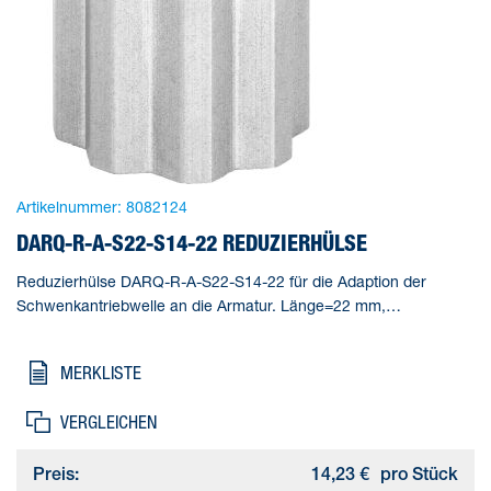
Artikelnummer:
8082124
DARQ-R-A-S22-S14-22 REDUZIERHÜLSE
Reduzierhülse DARQ-R-A-S22-S14-22 für die Adaption der
Schwenkantriebwelle an die Armatur. Länge=22 mm,
Gebindegröße=1, Konstruktiver Aufbau=(* Innenvierkant und
Außenachtkant, * Reduzierhülse), Korrosionsbeständigkeitsklasse
MERKLISTE
KBK=2 - mäßige Korrosionsbeanspruchung, Produktgewicht=62
g
VERGLEICHEN
Preis:
14,23 €
pro Stück