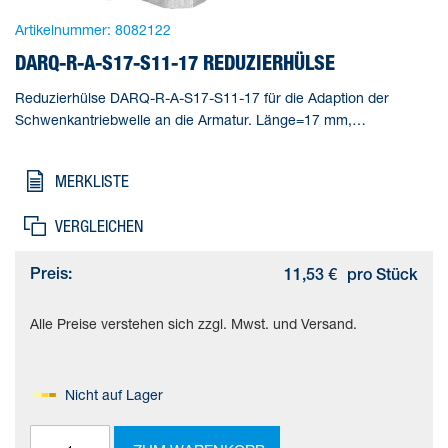
Artikelnummer:
8082122
DARQ-R-A-S17-S11-17 REDUZIERHÜLSE
Reduzierhülse DARQ-R-A-S17-S11-17 für die Adaption der
Schwenkantriebwelle an die Armatur. Länge=17 mm,
Gebindegröße=1, Konstruktiver Aufbau=(* Innenvierkant und
Außenachtkant, * Reduzierhülse), Korrosionsbeständigkeitsklasse
MERKLISTE
KBK=2 - mäßige Korrosionsbeanspruchung, Produktgewicht=29
g
VERGLEICHEN
Preis:
11,53 €
pro Stück
Alle Preise verstehen sich zzgl. Mwst. und Versand.
Nicht auf Lager