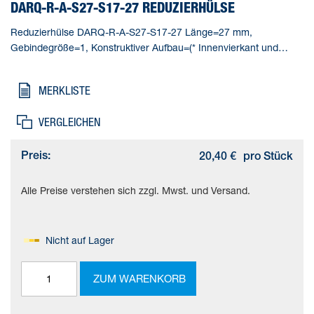
DARQ-R-A-S27-S17-27 REDUZIERHÜLSE
Reduzierhülse DARQ-R-A-S27-S17-27 Länge=27 mm,
Gebindegröße=1, Konstruktiver Aufbau=(* Innenvierkant und
Außenachtkant, * Reduzierhülse), Korrosionsbeständigkeitsklasse
KBK=2 - mäßige Korrosionsbeanspruchung, Produktgewicht=121
MERKLISTE
g
VERGLEICHEN
Preis:
20,40 €
pro Stück
Alle Preise verstehen sich zzgl. Mwst. und Versand.
Nicht auf Lager
ZUM WARENKORB