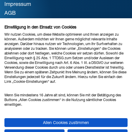
Impressum
AGB
Datenschutz
Einwilligung in den Einsatz von Cookies
Cookie-Einstellungen
Wir nutzen Cookies, um diese Website optimieren und Ihnen anzeigen zu
können. Außerdem möchten wir Ihnen gerne möglichst relevante Inhalte
anzeigen. Darüber hinaus nutzen wir Technologien, um Ihr Surfverhalten zu
analysieren oder zu tracken. Sie können unter „Einstellungen“ die Cookies
STANDORT BREMEN
ablehnen oder dort festlegen, welche Cookies wir setzen dürfen. Sowohl die
Einwilligung nach § 25 Abs. 1 TTDSG zum Setzen und/oder Auslesen der
Verkauf & Beratung
Cookies, sowie die Einwilligung nach Art. 6 Abs. 1 lit. a DSGVO zur weiteren
Verwendung dieser Cookies durch uns oder unsere Dienstleister ist freiwillig.
Wenn Sie zu einem späteren Zeitpunkt Ihre Meinung ändern, können Sie diese
Einstellungen jederzeit für die Zukunft ändern. Hierzu rufen Sie einfach den
Link „Cookie-Einstellungen“ auf.
Ahlrich Siemens GmbH
Haferwende 16
Wenn Sie mindestens 16 Jahre alt sind, können Sie mit der Betätigung des
28357 Bremen
Buttons „Allen Cookies zustimmen“ in die Nutzung sämtlicher Cookies
einwilligen.
Tel.: 0421 - 27808 - 0
Allen Cookies zustimmen
Fax: 0421 - 27808 - 88