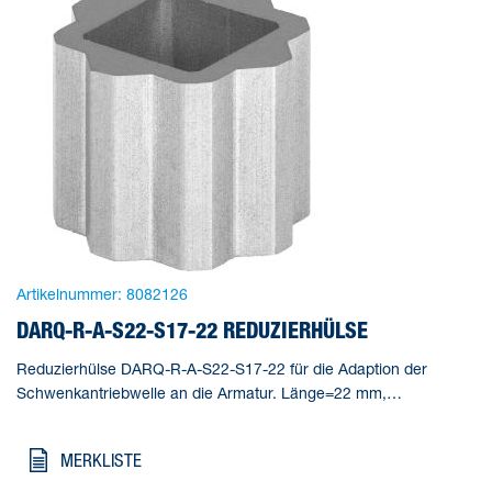
Artikelnummer:
8082126
DARQ-R-A-S22-S17-22 REDUZIERHÜLSE
Reduzierhülse DARQ-R-A-S22-S17-22 für die Adaption der
Schwenkantriebwelle an die Armatur. Länge=22 mm,
Gebindegröße=1, Konstruktiver Aufbau=(* Innenvierkant und
Außenachtkant, * Reduzierhülse), Korrosionsbeständigkeitsklasse
MERKLISTE
KBK=2 - mäßige Korrosionsbeanspruchung, Produktgewicht=46
g