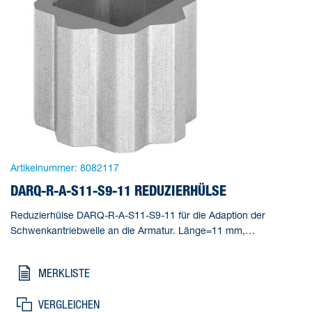
Artikelnummer:
8082117
DARQ-R-A-S11-S9-11 REDUZIERHÜLSE
Reduzierhülse DARQ-R-A-S11-S9-11 für die Adaption der
Schwenkantriebwelle an die Armatur. Länge=11 mm,
Gebindegröße=1, Konstruktiver Aufbau=(* Innenvierkant und
Außenachtkant, * Reduzierhülse), Korrosionsbeständigkeitsklasse
MERKLISTE
KBK=2 - mäßige Korrosionsbeanspruchung, Produktgewicht=5 g
VERGLEICHEN