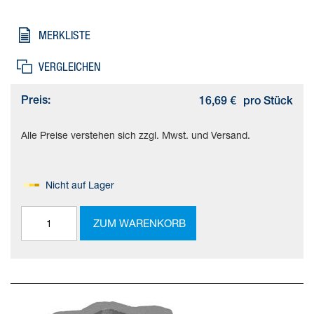
Gebindegröße=1, Konstruktiver Aufbau=(* Innenvierkant und
Außenachtkant, * Reduzierhülse), Korrosionsbeständigkeitsklasse
MERKLISTE
KBK=2 - mäßige Korrosionsbeanspruchung, Produktgewicht=80
g
VERGLEICHEN
Preis:
16,69 €
pro Stück
Alle Preise verstehen sich zzgl. Mwst. und Versand.
Nicht auf Lager
ZUM WARENKORB