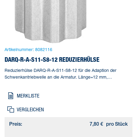
Artikelnummer:
8082116
DARQ-R-A-S11-S8-12 REDUZIERHÜLSE
Reduzierhülse DARQ-R-A-S11-S8-12 für die Adaption der
Schwenkantriebwelle an die Armatur. Länge=12 mm,
Gebindegröße=1, Konstruktiver Aufbau=(* Innenvierkant und
Außenachtkant, * Reduzierhülse), Korrosionsbeständigkeitsklasse
MERKLISTE
KBK=2 - mäßige Korrosionsbeanspruchung, Produktgewicht=7 g
VERGLEICHEN
Preis:
7,80 €
pro Stück