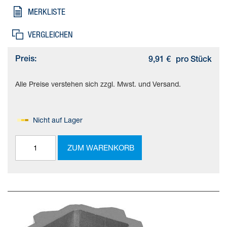
Außenachtkant, * Reduzierhülse), Korrosionsbeständigkeitsklasse
MERKLISTE
KBK=2 - mäßige Korrosionsbeanspruchung, Produktgewicht=18
g
VERGLEICHEN
Preis:
9,91 €
pro Stück
Alle Preise verstehen sich zzgl. Mwst. und Versand.
Nicht auf Lager
ZUM WARENKORB