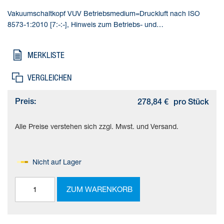
Vakuumschaltkopf VUV Betriebsmedium=Druckluft nach ISO
8573-1:2010 [7:-:-], Hinweis zum Betriebs- und
Steuermedium=Geölter Betrieb möglich (im weiteren Betrieb
erforderlich), Werkstoffhinweis=RoHS konform
MERKLISTE
VERGLEICHEN
Preis:
278,84 €
pro Stück
Alle Preise verstehen sich zzgl. Mwst. und Versand.
Nicht auf Lager
ZUM WARENKORB