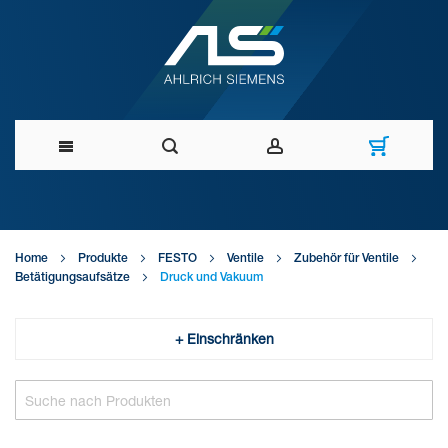
Direkt
zum
Home
Produkte
FESTO
Ventile
Zubehör für Ventile
Inhalt
Betätigungsaufsätze
Druck und Vakuum
+ Einschränken