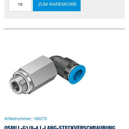
ZUM WARENKORB
Artikelnummer:
186270
QSMLL-G1/8-4 L-LANG-STECKVERSCHRAUBUNG