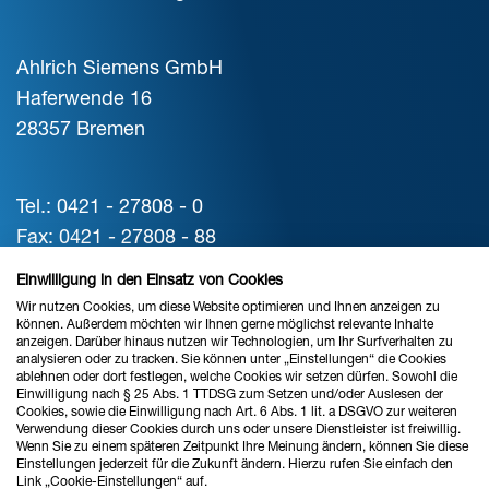
Ahlrich Siemens GmbH
Haferwende 16
28357 Bremen
Tel.: 0421 - 27808 - 0
Fax: 0421 - 27808 - 88
vertrieb@ahlrich-siemens.de
Einwilligung in den Einsatz von Cookies
Wir nutzen Cookies, um diese Website optimieren und Ihnen anzeigen zu
können. Außerdem möchten wir Ihnen gerne möglichst relevante Inhalte
STANDORT HANNOVER
anzeigen. Darüber hinaus nutzen wir Technologien, um Ihr Surfverhalten zu
analysieren oder zu tracken. Sie können unter „Einstellungen“ die Cookies
ablehnen oder dort festlegen, welche Cookies wir setzen dürfen. Sowohl die
Verkauf & Beratung
Einwilligung nach § 25 Abs. 1 TTDSG zum Setzen und/oder Auslesen der
Cookies, sowie die Einwilligung nach Art. 6 Abs. 1 lit. a DSGVO zur weiteren
Verwendung dieser Cookies durch uns oder unsere Dienstleister ist freiwillig.
Wenn Sie zu einem späteren Zeitpunkt Ihre Meinung ändern, können Sie diese
Ahlrich Siemens GmbH
Einstellungen jederzeit für die Zukunft ändern. Hierzu rufen Sie einfach den
Link „Cookie-Einstellungen“ auf.