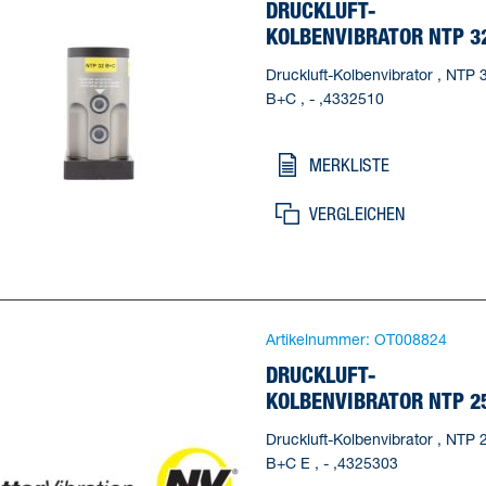
DRUCKLUFT-
KOLBENVIBRATOR NTP 3
B+C
Druckluft-Kolbenvibrator , NTP 
B+C , - ,4332510
MERKLISTE
VERGLEICHEN
Artikelnummer:
OT008824
DRUCKLUFT-
KOLBENVIBRATOR NTP 2
B+C E
Druckluft-Kolbenvibrator , NTP 
B+C E , - ,4325303