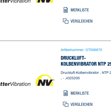
MERKLISTE
VERGLEICHEN
Artikelnummer:
OT006670
DRUCKLUFT-
KOLBENVIBRATOR NTP 2
Druckluft-Kolbenvibrator , NTP 
, - ,4325200
MERKLISTE
VERGLEICHEN