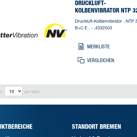
DRUCKLUFT-
KOLBENVIBRATOR NTP 3
B+C E
Druckluft-Kolbenvibrator , NTP 
B+C E , - ,4332503
MERKLISTE
VERGLEICHEN
en
pro Seite
UKTBEREICHE
STANDORT BREMEN