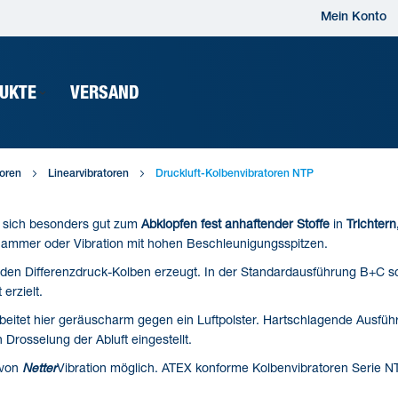
Mein Konto
UKTE
VERSAND
toren
Linearvibratoren
Druckluft-Kolbenvibratoren NTP
n sich besonders gut zum
Abklopfen fest anhaftender Stoffe
in
Trichtern
ammer oder Vibration mit hohen Beschleunigungsspitzen.
genden Differenzdruck-Kolben erzeugt. In der Standardausführung B+C sc
rzielt.
rbeitet hier geräuscharm gegen ein Luftpolster. Hartschlagende Ausführ
 Drosselung der Abluft eingestellt.
 von
Netter
Vibration möglich. ATEX konforme Kolbenvibratoren Serie NT