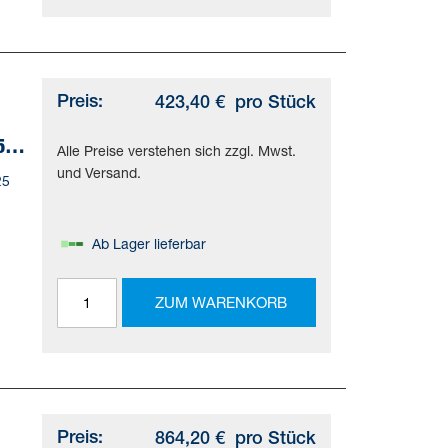
Preis:
423,40 €
pro Stück
5
Alle Preise verstehen sich zzgl. Mwst.
und Versand.
25
Ab Lager lieferbar
ZUM WARENKORB
Preis:
864,20 €
pro Stück