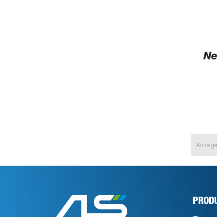
Anzeig
PROD