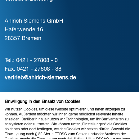
Ahlrich Siemens GmbH
Haferwende 16
28357 Bremen
Tel.: 0421 - 27808 - 0
Fax: 0421 - 27808 - 88
vertrieb@ahlrich-siemens.de
STANDORT HANNOVER
Einwilligung in den Einsatz von Cookies
Wir nutzen Cookies, um diese Website optimieren und Ihnen anzeigen zu
Verkauf & Beratung
können. Außerdem möchten wir Ihnen gerne möglichst relevante Inhalte
anzeigen. Darüber hinaus nutzen wir Technologien, um Ihr Surfverhalten zu
analysieren oder zu tracken. Sie können unter „Einstellungen“ die Cookies
ablehnen oder dort festlegen, welche Cookies wir setzen dürfen. Sowohl die
Ahlrich Siemens GmbH
Einwilligung nach § 25 Abs. 1 TTDSG zum Setzen und/oder Auslesen der
Cookies, sowie die Einwilligung nach Art. 6 Abs. 1 lit. a DSGVO zur weiteren