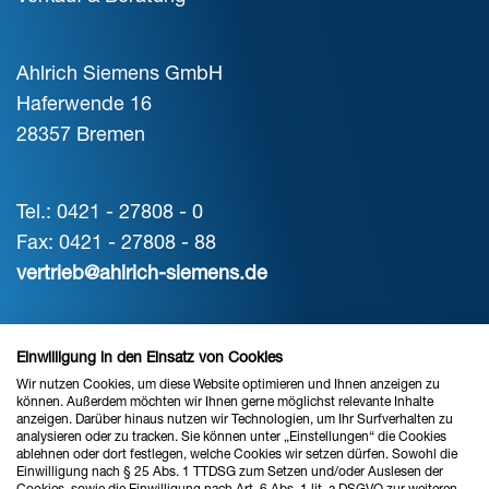
Ahlrich Siemens GmbH
Haferwende 16
28357 Bremen
Tel.: 0421 - 27808 - 0
Fax: 0421 - 27808 - 88
vertrieb@ahlrich-siemens.de
STANDORT HANNOVER
Einwilligung in den Einsatz von Cookies
Wir nutzen Cookies, um diese Website optimieren und Ihnen anzeigen zu
Verkauf & Beratung
können. Außerdem möchten wir Ihnen gerne möglichst relevante Inhalte
anzeigen. Darüber hinaus nutzen wir Technologien, um Ihr Surfverhalten zu
analysieren oder zu tracken. Sie können unter „Einstellungen“ die Cookies
ablehnen oder dort festlegen, welche Cookies wir setzen dürfen. Sowohl die
Ahlrich Siemens GmbH
Einwilligung nach § 25 Abs. 1 TTDSG zum Setzen und/oder Auslesen der
Cookies, sowie die Einwilligung nach Art. 6 Abs. 1 lit. a DSGVO zur weiteren