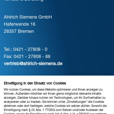
Ahlrich Siemens GmbH
Haferwende 16
28357 Bremen
Tel.: 0421 - 27808 - 0
Fax: 0421 - 27808 - 88
vertrieb@ahlrich-siemens.de
STANDORT HANNOVER
Einwilligung in den Einsatz von Cookies
Wir nutzen Cookies, um diese Website optimieren und Ihnen anzeigen zu
Verkauf & Beratung
können. Außerdem möchten wir Ihnen gerne möglichst relevante Inhalte
anzeigen. Darüber hinaus nutzen wir Technologien, um Ihr Surfverhalten zu
analysieren oder zu tracken. Sie können unter „Einstellungen“ die Cookies
ablehnen oder dort festlegen, welche Cookies wir setzen dürfen. Sowohl die
Ahlrich Siemens GmbH
Einwilligung nach § 25 Abs. 1 TTDSG zum Setzen und/oder Auslesen der
Cookies, sowie die Einwilligung nach Art. 6 Abs. 1 lit. a DSGVO zur weiteren